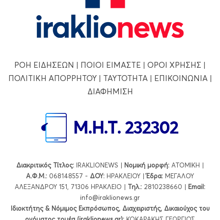
ΡΟΗ ΕΙΔΗΣΕΩΝ
|
ΠΟΙΟΙ ΕΙΜΑΣΤΕ
|
ΟΡΟΙ ΧΡΗΣΗΣ
|
ΠΟΛΙΤΙΚΗ ΑΠΟΡΡΗΤΟΥ
|
ΤΑΥΤΟΤΗΤΑ
|
ΕΠΙΚΟΙΝΩΝΙΑ
|
ΔΙΑΦΗΜΙΣΗ
Διακριτικός Τίτλος:
IRAKLIONEWS |
Νομική μορφή:
ΑΤΟΜΙΚΗ |
Α.Φ.Μ.:
068148557 -
ΔΟΥ:
ΗΡΑΚΛΕΙΟΥ |
Έδρα:
ΜΕΓΑΛΟΥ
ΑΛΕΞΑΝΔΡΟΥ 151, 71306 ΗΡΑΚΛΕΙΟ |
Τηλ.:
2810238660 |
Εmail:
info@iraklionews.gr
Ιδιοκτήτης & Νόμιμος Εκπρόσωπος, Διαχειριστής, Δικαιούχος του
ονόματος τομέα (iraklionews.gr):
ΚΟΚΑΡΑΚΗΣ ΓΕΩΡΓΙΟΣ