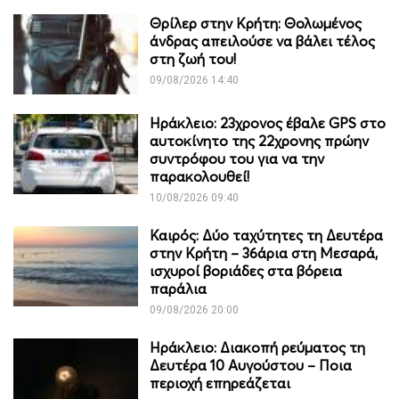
Θρίλερ στην Κρήτη: Θολωμένος
άνδρας απειλούσε να βάλει τέλος
στη ζωή του!
09/08/2026 14:40
Ηράκλειο: 23χρονος έβαλε GPS στο
αυτοκίνητο της 22χρονης πρώην
συντρόφου του για να την
παρακολουθεί!
10/08/2026 09:40
Καιρός: Δύο ταχύτητες τη Δευτέρα
στην Κρήτη – 36άρια στη Μεσαρά,
ισχυροί βοριάδες στα βόρεια
παράλια
09/08/2026 20:00
Ηράκλειο: Διακοπή ρεύματος τη
Δευτέρα 10 Αυγούστου – Ποια
περιοχή επηρεάζεται