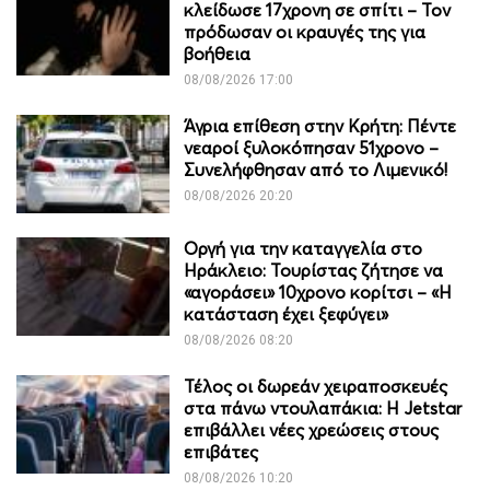
κλείδωσε 17χρονη σε σπίτι – Τον
πρόδωσαν οι κραυγές της για
βοήθεια
08/08/2026 17:00
Άγρια επίθεση στην Κρήτη: Πέντε
νεαροί ξυλοκόπησαν 51χρονο –
Συνελήφθησαν από το Λιμενικό!
08/08/2026 20:20
Οργή για την καταγγελία στο
Ηράκλειο: Τουρίστας ζήτησε να
«αγοράσει» 10χρονο κορίτσι – «Η
κατάσταση έχει ξεφύγει»
08/08/2026 08:20
Τέλος οι δωρεάν χειραποσκευές
στα πάνω ντουλαπάκια: Η Jetstar
επιβάλλει νέες χρεώσεις στους
επιβάτες
08/08/2026 10:20