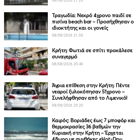
08/08/2026 21:20
Τραγωδία: Νεκρό 4χρονο παιδί σε
πισίνα beach bar – Προσήχθησαν ο
ιδιοκτήτης και οι γονείς
08/08/2026 21:00
Κρήτη: Φωτιά σε σπίτι προκάλεσε
συναγερμό
08/08/2026 20:40
Άγρια επίθεση στην Κρήτη: Πέντε
νεαροί ξυλοκόπησαν 51χρονο –
Συνελήφθησαν από το Λιμενικό!
08/08/2026 20:20
Καιρός: Βοριάδες έως 7 μποφόρ και
θερμοκρασίες 36 βαθμών την
Κυριακή στην Κρήτη – Έρχεται
48ωρο με συνθήκες «Hot-Dry-