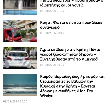
πισίνα beach bar – Προσήχθησαν ο
ιδιοκτήτης και οι γονείς
08/08/2026 21:00
Κρήτη: Φωτιά σε σπίτι προκάλεσε
συναγερμό
08/08/2026 20:40
Άγρια επίθεση στην Κρήτη: Πέντε
νεαροί ξυλοκόπησαν 51χρονο –
Συνελήφθησαν από το Λιμενικό!
08/08/2026 20:20
Καιρός: Βοριάδες έως 7 μποφόρ και
θερμοκρασίες 36 βαθμών την
Κυριακή στην Κρήτη – Έρχεται
48ωρο με συνθήκες «Hot-Dry-
Windy»
08/08/2026 20:00