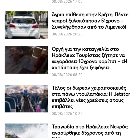
08/08/2026 17:00
Άγρια επίθεση στην Κρήτη: Πέντε
νεαροί ξυλοκόπησαν 51χρονο –
Συνελήφθησαν από το Λιμενικό!
08/08/2026 20:20
Οργή για την καταγγελία στο
Ηράκλειο: Τουρίστας ζήτησε να
«αγοράσει» 10χρονο κορίτσι – «Η
κατάσταση έχει ξεφύγει»
08/08/2026 08:20
Τέλος οι δωρεάν χειραποσκευές
στα πάνω ντουλαπάκια: Η Jetstar
επιβάλλει νέες χρεώσεις στους
επιβάτες
08/08/2026 10:20
Τραγωδία στο Ηράκλειο: Νεκρός
ανασύρθηκε 65χρονος από τη