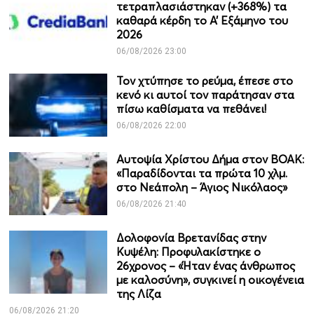
τετραπλασιάστηκαν (+368%) τα
καθαρά κέρδη το Α’ Εξάμηνο του
2026
06/08/2026 23:00
Τον χτύπησε το ρεύμα, έπεσε στο
κενό κι αυτοί τον παράτησαν στα
πίσω καθίσματα να πεθάνει!
06/08/2026 22:00
Αυτοψία Χρίστου Δήμα στον ΒΟΑΚ:
«Παραδίδονται τα πρώτα 10 χλμ.
στο Νεάπολη – Άγιος Νικόλαος»
06/08/2026 21:40
Δολοφονία Βρετανίδας στην
Κυψέλη: Προφυλακίστηκε ο
26χρονος – «Ήταν ένας άνθρωπος
με καλοσύνη», συγκινεί η οικογένεια
της Λίζα
06/08/2026 21:20