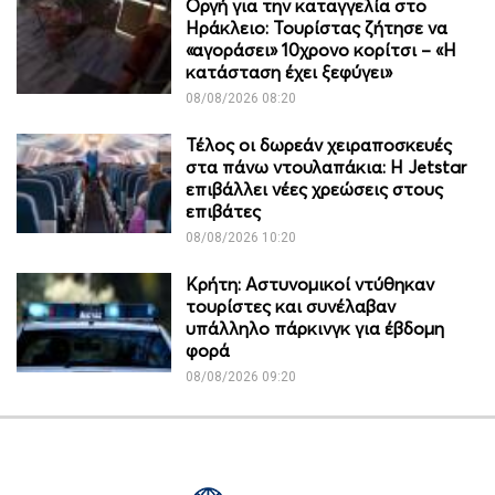
Οργή για την καταγγελία στο
Ηράκλειο: Τουρίστας ζήτησε να
«αγοράσει» 10χρονο κορίτσι – «Η
κατάσταση έχει ξεφύγει»
08/08/2026 08:20
Τέλος οι δωρεάν χειραποσκευές
στα πάνω ντουλαπάκια: Η Jetstar
επιβάλλει νέες χρεώσεις στους
επιβάτες
08/08/2026 10:20
Κρήτη: Αστυνομικοί ντύθηκαν
τουρίστες και συνέλαβαν
υπάλληλο πάρκινγκ για έβδομη
φορά
08/08/2026 09:20