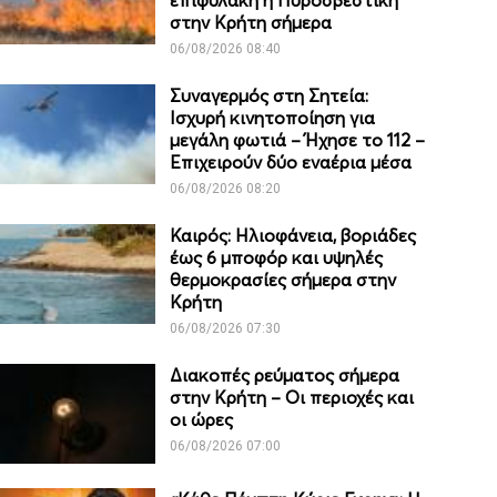
επιφυλακή η Πυροσβεστική
στην Κρήτη σήμερα
06/08/2026 08:40
Συναγερμός στη Σητεία:
Ισχυρή κινητοποίηση για
μεγάλη φωτιά – Ήχησε το 112 –
Επιχειρούν δύο εναέρια μέσα
06/08/2026 08:20
Καιρός: Ηλιοφάνεια, βοριάδες
έως 6 μποφόρ και υψηλές
θερμοκρασίες σήμερα στην
Κρήτη
06/08/2026 07:30
Διακοπές ρεύματος σήμερα
στην Κρήτη – Οι περιοχές και
οι ώρες
06/08/2026 07:00