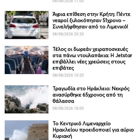
08/08/2026 17:00
Άγρια επίθεση στην Κρήτη: Πέντε
νεαροί ξυλοκόπησαν 51χρονο –
Συνελήφθησαν από το Λιμενικό!
08/08/2026 20:20
Τέλος οι δωρεάν χειραποσκευές
στα πάνω ντουλαπάκια: Η Jetstar
επιβάλλει νέες χρεώσεις στους
επιβάτες
08/08/2026 10:20
Τραγωδία στο Ηράκλειο: Νεκρός
ανασύρθηκε 65χρονος από τη
θάλασσα
08/08/2026 18:00
Το Κεντρικό Λιμεναρχείο
Ηρακλείου προειδοποιεί για αύριο
Κυριακή