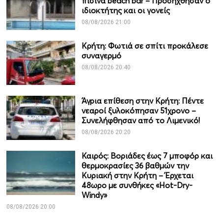
πισίνα beach bar – Προσήχθησαν ο
ιδιοκτήτης και οι γονείς
08/08/2026 21:00
Κρήτη: Φωτιά σε σπίτι προκάλεσε
συναγερμό
08/08/2026 20:40
Άγρια επίθεση στην Κρήτη: Πέντε
νεαροί ξυλοκόπησαν 51χρονο –
Συνελήφθησαν από το Λιμενικό!
08/08/2026 20:20
Καιρός: Βοριάδες έως 7 μποφόρ και
θερμοκρασίες 36 βαθμών την
Κυριακή στην Κρήτη – Έρχεται
48ωρο με συνθήκες «Hot-Dry-
Windy»
08/08/2026 20:00