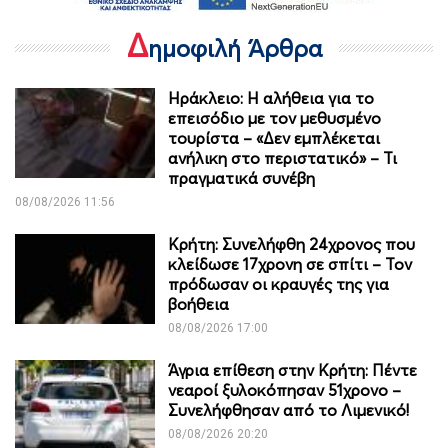
Δ
ημοφιλή Άρθρα
Ηράκλειο: Η αλήθεια για το
επεισόδιο με τον μεθυσμένο
τουρίστα – «Δεν εμπλέκεται
ανήλικη στο περιστατικό» – Τι
πραγματικά συνέβη
08/08/2026 11:56
Κρήτη: Συνελήφθη 24χρονος που
κλείδωσε 17χρονη σε σπίτι – Τον
πρόδωσαν οι κραυγές της για
βοήθεια
08/08/2026 17:00
Άγρια επίθεση στην Κρήτη: Πέντε
νεαροί ξυλοκόπησαν 51χρονο –
Συνελήφθησαν από το Λιμενικό!
08/08/2026 20:20