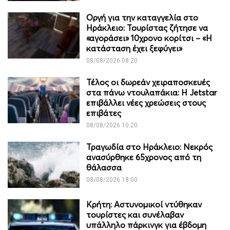
Οργή για την καταγγελία στο
Ηράκλειο: Τουρίστας ζήτησε να
«αγοράσει» 10χρονο κορίτσι – «Η
κατάσταση έχει ξεφύγει»
08/08/2026 08:20
Τέλος οι δωρεάν χειραποσκευές
στα πάνω ντουλαπάκια: Η Jetstar
επιβάλλει νέες χρεώσεις στους
επιβάτες
08/08/2026 10:20
Τραγωδία στο Ηράκλειο: Νεκρός
ανασύρθηκε 65χρονος από τη
θάλασσα
08/08/2026 18:00
Κρήτη: Αστυνομικοί ντύθηκαν
τουρίστες και συνέλαβαν
υπάλληλο πάρκινγκ για έβδομη