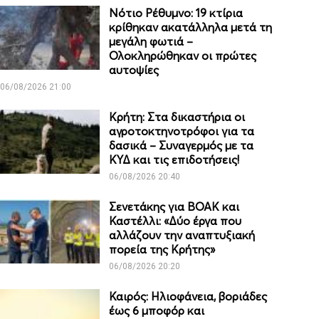
Νότιο Ρέθυμνο: 19 κτίρια
κρίθηκαν ακατάλληλα μετά τη
μεγάλη φωτιά –
Ολοκληρώθηκαν οι πρώτες
αυτοψίες
06/08/2026 21:00
Κρήτη: Στα δικαστήρια οι
αγροτοκτηνοτρόφοι για τα
δασικά – Συναγερμός με τα
ΚΥΔ και τις επιδοτήσεις!
06/08/2026 20:40
Σενετάκης για ΒΟΑΚ και
Καστέλλι: «Δύο έργα που
αλλάζουν την αναπτυξιακή
πορεία της Κρήτης»
06/08/2026 20:20
Καιρός: Ηλιοφάνεια, βοριάδες
έως 6 μποφόρ και