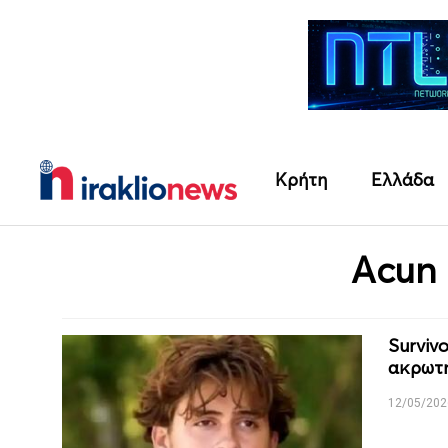
Κρήτη
Ελλάδα
Acun
Surviv
ακρωτη
12/05/202