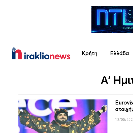
Κρήτη
Ελλάδα
Α' Ημι
Eurovi
στοιχή
12/05/202