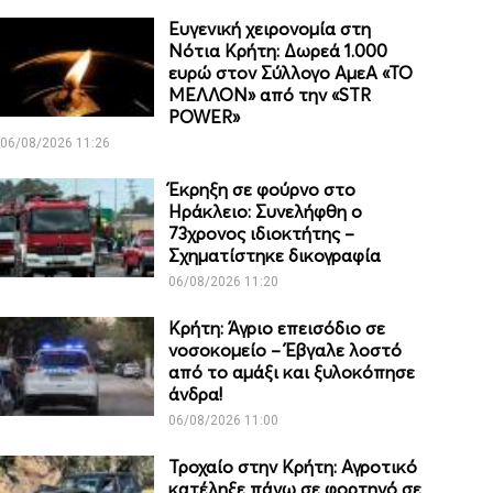
Ευγενική χειρονομία στη
Νότια Κρήτη: Δωρεά 1.000
ευρώ στον Σύλλογο ΑμεΑ «ΤΟ
ΜΕΛΛΟΝ» από την «STR
POWER»
06/08/2026 11:26
Έκρηξη σε φούρνο στο
Ηράκλειο: Συνελήφθη ο
73χρονος ιδιοκτήτης –
Σχηματίστηκε δικογραφία
06/08/2026 11:20
Κρήτη: Άγριο επεισόδιο σε
νοσοκομείο – Έβγαλε λοστό
από το αμάξι και ξυλοκόπησε
άνδρα!
06/08/2026 11:00
Τροχαίο στην Κρήτη: Αγροτικό
κατέληξε πάνω σε φορτηγό σε