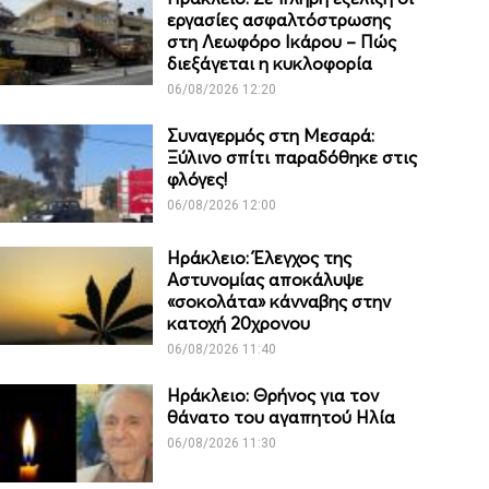
εργασίες ασφαλτόστρωσης
στη Λεωφόρο Ικάρου – Πώς
διεξάγεται η κυκλοφορία
06/08/2026 12:20
Συναγερμός στη Μεσαρά:
Ξύλινο σπίτι παραδόθηκε στις
φλόγες!
06/08/2026 12:00
Ηράκλειο: Έλεγχος της
Αστυνομίας αποκάλυψε
«σοκολάτα» κάνναβης στην
κατοχή 20χρονου
06/08/2026 11:40
Ηράκλειο: Θρήνος για τον
θάνατο του αγαπητού Ηλία
06/08/2026 11:30