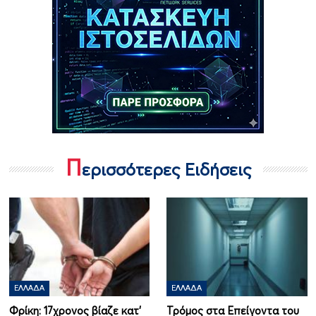
Π
ερισσότερες Ειδήσεις
ΕΛΛΆΔΑ
ΕΛΛΆΔΑ
Φρίκη: 17χρονος βίαζε κατ’
Τρόμος στα Επείγοντα του