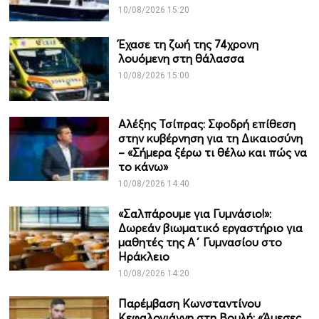
10/08/2026 15:20
Έχασε τη ζωή της 74χρονη
λουόμενη στη θάλασσα
10/08/2026 15:00
Αλέξης Τσίπρας: Σφοδρή επίθεση
στην κυβέρνηση για τη Δικαιοσύνη
– «Σήμερα ξέρω τι θέλω και πώς να
το κάνω»
10/08/2026 14:40
«Σαλπάρουμε για Γυμνάσιο!»:
Δωρεάν βιωματικό εργαστήριο για
μαθητές της Α΄ Γυμνασίου στο
Ηράκλειο
10/08/2026 14:20
Παρέμβαση Κωνσταντίνου
Κεφαλογιάννη στη Βουλή: «Άμεσες