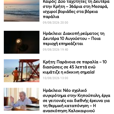
Καιρός: Δύο ταχύτητες τη Δευτέρα
στην Κρήτη – 36άρια στη Μεσαρά,
ισχυροί βοριάδες στα βόρεια
παράλια
09/08/2026 20:00
Ηράκλειο: Διακοπή ρεύματος τη
Δευτέρα 10 Αυγούστου – Ποια
περιοχή επηρεάζεται
09/08/2026 19:40
Κρήτη: Παράνοια σε παραλία – 10
διασώσεις σε 45 λεπτά ενώ
κυμάτιζε η κόκκινη σημαία!
10/08/2026 13:00
Ηράκλειο: Νέο σχολικό
συγκρότημα στην Κηπούπολη, έργα
σε γειτονιές και διεθνής έρευνα για
τη θερμική καταπόνηση – Η
ανασκόπηση Καλοκαιρινού