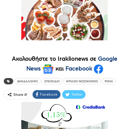
Ακολουθήστε το Iraklionews σε
Google
News
και
Facebook
ΒΑΝΔΑΛΙΣΜΟΊ
ΕΠΕΙΣΌΔΙΟ
ΘΡΙΆΣΙΟ ΝΟΣΟΚΟΜΕΊΟ
ΡΟΜΆ
Facebook
Twitter
Share it!