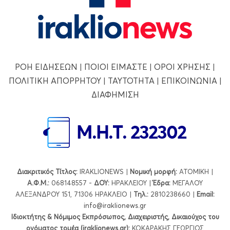
ΡΟΗ ΕΙΔΗΣΕΩΝ
|
ΠΟΙΟΙ ΕΙΜΑΣΤΕ
|
ΟΡΟΙ ΧΡΗΣΗΣ
|
ΠΟΛΙΤΙΚΗ ΑΠΟΡΡΗΤΟΥ
|
ΤΑΥΤΟΤΗΤΑ
|
ΕΠΙΚΟΙΝΩΝΙΑ
|
ΔΙΑΦΗΜΙΣΗ
Διακριτικός Τίτλος:
IRAKLIONEWS |
Νομική μορφή:
ΑΤΟΜΙΚΗ |
Α.Φ.Μ.:
068148557 -
ΔΟΥ:
ΗΡΑΚΛΕΙΟΥ |
Έδρα:
ΜΕΓΑΛΟΥ
ΑΛΕΞΑΝΔΡΟΥ 151, 71306 ΗΡΑΚΛΕΙΟ |
Τηλ.:
2810238660 |
Εmail:
info@iraklionews.gr
Ιδιοκτήτης & Νόμιμος Εκπρόσωπος, Διαχειριστής, Δικαιούχος του
ονόματος τομέα (iraklionews.gr):
ΚΟΚΑΡΑΚΗΣ ΓΕΩΡΓΙΟΣ