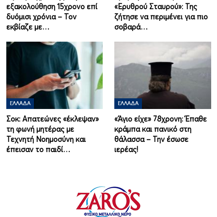
εξακολούθηση 15χρονο επί
«Ερυθρού Σταυρού»: Της
δυόμισι χρόνια – Τον
ζήτησε να περιμένει για πιο
εκβίαζε με…
σοβαρά…
ΕΛΛΆΔΑ
ΕΛΛΆΔΑ
Σοκ: Απατεώνες «έκλεψαν»
«Άγιο είχε» 78χρονη: Έπαθε
τη φωνή μητέρας με
κράμπα και πανικό στη
Τεχνητή Νοημοσύνη και
θάλασσα – Την έσωσε
έπεισαν το παιδί…
ιερέας!