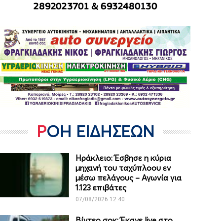
ΡΟΗ ΕΙΔΗΣΕΩΝ
Ηράκλειο: Έσβησε η κύρια
μηχανή του ταχύπλοου εν
μέσω πελάγους – Αγωνία για
1.123 επιβάτες
07/08/2026 12:40
Βίντεο σοκ: Έκανε live στο