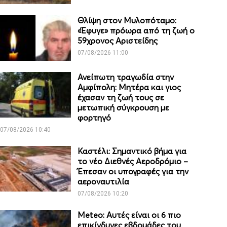
Θλίψη στον Μυλοπόταμο:
«Έφυγε» πρόωρα από τη ζωή ο
59χρονος Αριστείδης
07/08/2026 11:00
Ανείπωτη τραγωδία στην
Αμφίπολη: Μητέρα και γιος
έχασαν τη ζωή τους σε
μετωπική σύγκρουση με
φορτηγό
07/08/2026 10:40
Καστέλι: Σημαντικό βήμα για
το νέο Διεθνές Αεροδρόμιο –
Έπεσαν οι υπογραφές για την
αεροναυτιλία
07/08/2026 10:20
Meteo: Aυτές είναι οι 6 πιο
επικίνδυνες εβδομάδες του