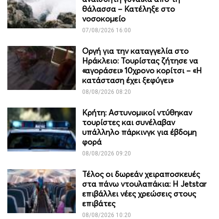
θάλασσα – Κατέληξε στο
νοσοκομείο
07/08/2026 16:00
Οργή για την καταγγελία στο
Ηράκλειο: Τουρίστας ζήτησε να
«αγοράσει» 10χρονο κορίτσι – «Η
κατάσταση έχει ξεφύγει»
08/08/2026 08:20
Κρήτη: Αστυνομικοί ντύθηκαν
τουρίστες και συνέλαβαν
υπάλληλο πάρκινγκ για έβδομη
φορά
08/08/2026 09:20
Τέλος οι δωρεάν χειραποσκευές
στα πάνω ντουλαπάκια: Η Jetstar
επιβάλλει νέες χρεώσεις στους
επιβάτες
08/08/2026 10:20