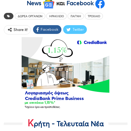
News
και
Facebook
ΔΩΡΕΆ ΟΡΓΆΝΩΝ
ΗΡΆΚΛΕΙΟ
ΠΑΓΝΗ
ΤΡΟΧΑΊΟ
Facebook
Twitter
Share it!
Κ
ρήτη - Τελευταία Νέα