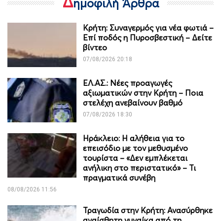
Δ
ημοφιλή Άρθρα
Κρήτη: Συναγερμός για νέα φωτιά –
Επί ποδός η Πυροσβεστική – Δείτε
βίντεο
07/08/2026 20:18
ΕΛ.ΑΣ.: Νέες προαγωγές
αξιωματικών στην Κρήτη – Ποια
στελέχη ανεβαίνουν βαθμό
07/08/2026 18:30
Ηράκλειο: Η αλήθεια για το
επεισόδιο με τον μεθυσμένο
τουρίστα – «Δεν εμπλέκεται
ανήλικη στο περιστατικό» – Τι
πραγματικά συνέβη
08/08/2026 11:56
Τραγωδία στην Κρήτη: Ανασύρθηκε
αναίσθητη γυναίκα από τη