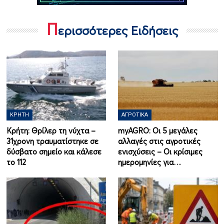
Π
ερισσότερες Ειδήσεις
ΚΡΉΤΗ
ΑΓΡΟΤΙΚΆ
Κρήτη: Θρίλερ τη νύχτα –
myAGRO: Οι 5 μεγάλες
31χρονη τραυματίστηκε σε
αλλαγές στις αγροτικές
δύσβατο σημείο και κάλεσε
ενισχύσεις – Οι κρίσιμες
το 112
ημερομηνίες για…