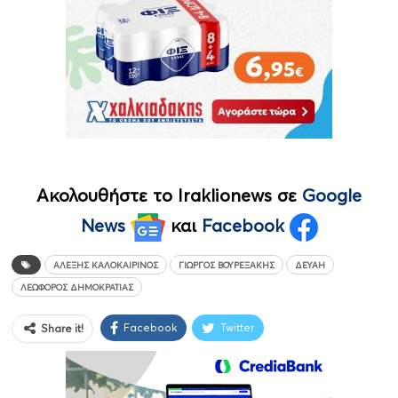
Ακολουθήστε το Iraklionews σε
Google
News
και
Facebook
ΑΛΈΞΗΣ ΚΑΛΟΚΑΙΡΙΝΌΣ
ΓΙΏΡΓΟΣ ΒΟΥΡΕΞΆΚΗΣ
ΔΕΥΑΗ
ΛΕΩΦΌΡΟΣ ΔΗΜΟΚΡΑΤΊΑΣ
Facebook
Twitter
Share it!