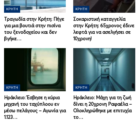
ΚΡΉΤΗ
ΚΡΉΤΗ
Τραγωδία στην Κρήτη: Πήγε
Σοκαριστική καταγγελία
για μια βουτιά στην πισίνα
στην Κρήτη: 65χρονος έδινε
του ξενοδοχείου και δεν
λεφτά για να ασελγήσει σε
βγήκε…
10χρονη!
ΚΡΉΤΗ
ΚΡΉΤΗ
Ηράκλειο: Έσβησε η κύρια
Ηράκλειο: Μάχη για τη ζωή
μηχανή του ταχύπλοου εν
δίνει η 20χρονη Ραφαέλα –
μέσω πελάγους – Αγωνία για
Ολοκληρώθηκε με επιτυχία
1.123…
το…