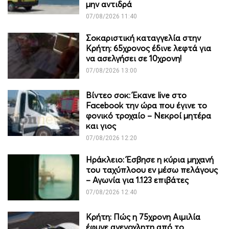
μην αντιδρά
07/08/2026 11:40
Σοκαριστική καταγγελία στην
Κρήτη: 65χρονος έδινε λεφτά για
να ασελγήσει σε 10χρονη!
07/08/2026 13:00
Βίντεο σοκ: Έκανε live στο
Facebook την ώρα που έγινε το
φονικό τροχαίο – Νεκροί μητέρα
και γιος
07/08/2026 12:20
Ηράκλειο: Έσβησε η κύρια μηχανή
του ταχύπλοου εν μέσω πελάγους
– Αγωνία για 1.123 επιβάτες
07/08/2026 12:40
Κρήτη: Πώς η 75χρονη Αιμιλία
έφυγε ανενοχλητη από το