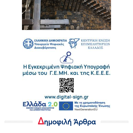
Δ
ημοφιλή Άρθρα