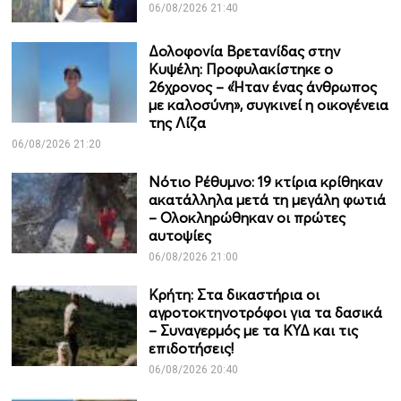
06/08/2026 21:40
Δολοφονία Βρετανίδας στην
Κυψέλη: Προφυλακίστηκε ο
26χρονος – «Ήταν ένας άνθρωπος
με καλοσύνη», συγκινεί η οικογένεια
της Λίζα
06/08/2026 21:20
Νότιο Ρέθυμνο: 19 κτίρια κρίθηκαν
ακατάλληλα μετά τη μεγάλη φωτιά
– Ολοκληρώθηκαν οι πρώτες
αυτοψίες
06/08/2026 21:00
Κρήτη: Στα δικαστήρια οι
αγροτοκτηνοτρόφοι για τα δασικά
– Συναγερμός με τα ΚΥΔ και τις
επιδοτήσεις!
06/08/2026 20:40