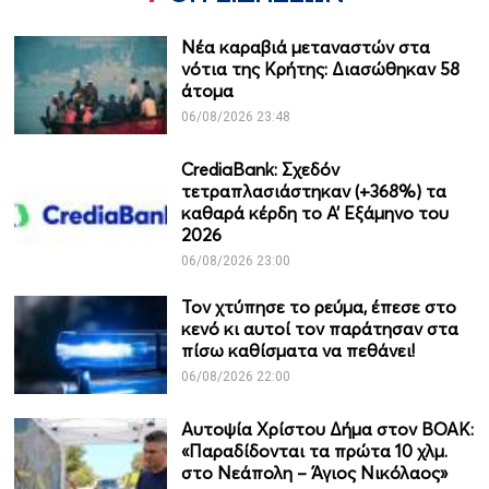
Νέα καραβιά μεταναστών στα
νότια της Κρήτης: Διασώθηκαν 58
άτομα
06/08/2026 23:48
CrediaBank: Σχεδόν
τετραπλασιάστηκαν (+368%) τα
καθαρά κέρδη το Α’ Εξάμηνο του
2026
06/08/2026 23:00
Τον χτύπησε το ρεύμα, έπεσε στο
κενό κι αυτοί τον παράτησαν στα
πίσω καθίσματα να πεθάνει!
06/08/2026 22:00
Αυτοψία Χρίστου Δήμα στον ΒΟΑΚ:
«Παραδίδονται τα πρώτα 10 χλμ.
στο Νεάπολη – Άγιος Νικόλαος»