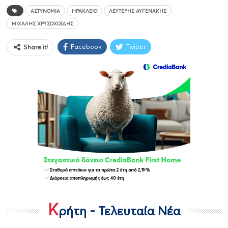
ΑΣΤΥΝΟΜΊΑ
ΗΡΆΚΛΕΙΟ
ΛΕΥΤΈΡΗΣ ΑΥΓΕΝΆΚΗΣ
ΜΙΧΆΛΗΣ ΧΡΥΣΟΧΟΪ́ΔΗΣ
Facebook
Twitter
Share it!
Κ
ρήτη - Τελευταία Νέα