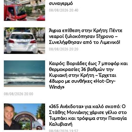
συναγερμό
08/08/2026 20:40
Άγρια επίθεση στην Κρήτη: Πέντε
νεαροί ξυλοκόπησαν 51χρονο –
Συνελήφθησαν από το Λιμενικό!
08/08/2026 20:20
Καιρός: Βοριάδες έως 7 μποφόρ και
θερμοκρασίες 36 βαθμών την
Κυριακή στην Κρήτη – Έρχεται
48ωρο με συνθήκες «Hot-Dry-
Windy»
08/08/2026 20:00
«365 Ανέκδοτα» για καλό σκοπό: Ο
Στάθης Μονιάκης χάρισε γέλιο στο
Τυμπάκι και τρόφιμα στην Παναγία
Καλυβιανή
08/08/2026 19:57