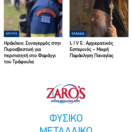
ΚΡΉΤΗ
ΕΛΛΆΔΑ
Ηράκλειο: Συναγερμός στην
L I V Ε : Αρχιερατικός
Πυροσβεστική για
Εσπερινός – Μικρή
περιπατητή στο Φαράγγι
Παράκληση Παναγίας
του Τράφουλα