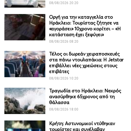
08/08/2026 20:20
Οργή για την καταγγελία στο
Ηράκλειο: Τουρίστας ζήτησε να
«αγοράσει» 10χρονο κορίτσι – «Η
κατάσταση έχει ξεφύγει»
08/08/2026 08:20
Τέλος οι δωρεάν χειραποσκευές
στα πάνω ντουλαπάκια: Η Jetstar
επιβάλλει νέες χρεώσεις στους
επιβάτες
08/08/2026 10:20
Τραγωδία στο Ηράκλειο: Νεκρός
ανασύρθηκε 65χρονος από τη
θάλασσα
08/08/2026 18:00
Κρήτη: Αστυνομικοί ντύθηκαν
τουρίστες και συνέλαβαν