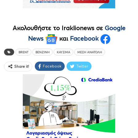
Ακολουθήστε το Iraklionews σε
Google
News
και
Facebook
BRENT
ΒΕΝΖΊΝΗ
ΚΑΎΣΙΜΑ
ΜΈΣΗ ΑΝΑΤΟΛΉ
Facebook
Twitter
Share it!