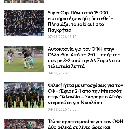
Super Cup: Πάνω από 15.000
εισιτήρια έχουν ήδη διατεθεί –
Πλησιάζει το sold out στο
Παγκρήτιο
07/08/2026 18:10
Αυτοκτονία για τον ΟΦΗ στην
Ολλανδία: Από το 2-0… σε ήττα-
σοκ με 3-2 από την Αλ Σαμάλ στα
τελευταία λεπτά
04/08/2026 19:58
Φιλική ήττα με υποσχέσεις για τον
ΟΦΗ: Έχασε 2-1 από την Μπερσότ
στην Ολλανδία – Σκόραρε ο Αϊτόρ,
ντεμπούτο για Νικολάου
04/08/2026 17:30
Τέλος προετοιμασίας για τον ΟΦΗ:
Δύο φιλικά σε λίγες ώρες και