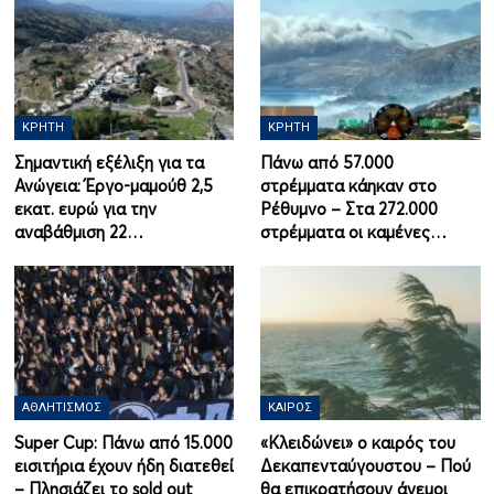
ΚΡΉΤΗ
ΚΡΉΤΗ
Σημαντική εξέλιξη για τα
Πάνω από 57.000
Ανώγεια: Έργο-μαμούθ 2,5
στρέμματα κάηκαν στο
εκατ. ευρώ για την
Ρέθυμνο – Στα 272.000
αναβάθμιση 22…
στρέμματα οι καμένες…
ΑΘΛΗΤΙΣΜΌΣ
ΚΑΙΡΌΣ
Super Cup: Πάνω από 15.000
«Κλειδώνει» ο καιρός του
εισιτήρια έχουν ήδη διατεθεί
Δεκαπενταύγουστου – Πού
– Πλησιάζει το sold out
θα επικρατήσουν άνεμοι