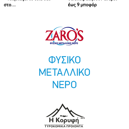
στο…
έως 9 μποφόρ