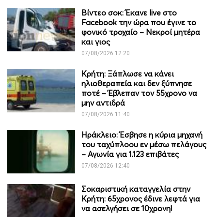
Βίντεο σοκ: Έκανε live στο
Facebook την ώρα που έγινε το
φονικό τροχαίο – Νεκροί μητέρα
και γιος
07/08/2026 12:20
Κρήτη: Ξάπλωσε να κάνει
ηλιοθεραπεία και δεν ξύπνησε
ποτέ – Έβλεπαν τον 55χρονο να
μην αντιδρά
07/08/2026 11:40
Ηράκλειο: Έσβησε η κύρια μηχανή
του ταχύπλοου εν μέσω πελάγους
– Αγωνία για 1.123 επιβάτες
07/08/2026 12:40
Σοκαριστική καταγγελία στην
Κρήτη: 65χρονος έδινε λεφτά για
να ασελγήσει σε 10χρονη!