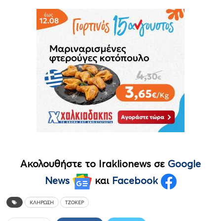
Ακολουθήστε το Iraklionews σε
Google
News
και
Facebook
ΚΛΉΡΩΣΗ
ΤΖΌΚΕΡ