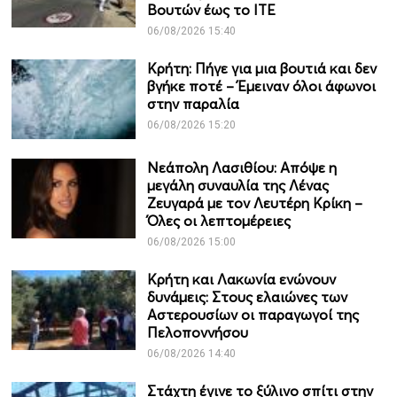
Βουτών έως το ΙΤΕ
06/08/2026 15:40
Κρήτη: Πήγε για μια βουτιά και δεν
βγήκε ποτέ – Έμειναν όλοι άφωνοι
στην παραλία
06/08/2026 15:20
Νεάπολη Λασιθίου: Απόψε η
μεγάλη συναυλία της Λένας
Ζευγαρά με τον Λευτέρη Κρίκη –
Όλες οι λεπτομέρειες
06/08/2026 15:00
Κρήτη και Λακωνία ενώνουν
δυνάμεις: Στους ελαιώνες των
Αστερουσίων οι παραγωγοί της
Πελοποννήσου
06/08/2026 14:40
Στάχτη έγινε το ξύλινο σπίτι στην