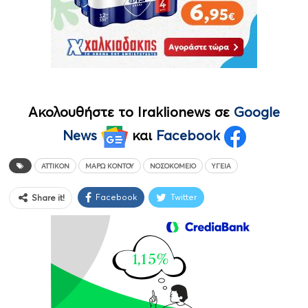
Ακολουθήστε το Iraklionews σε
Google
News
και
Facebook
ΑΤΤΙΚΌΝ
ΜΆΡΩ ΚΟΝΤΟΎ
ΝΟΣΟΚΟΜΕΊΟ
ΥΓΕΊΑ
Facebook
Twitter
Share it!