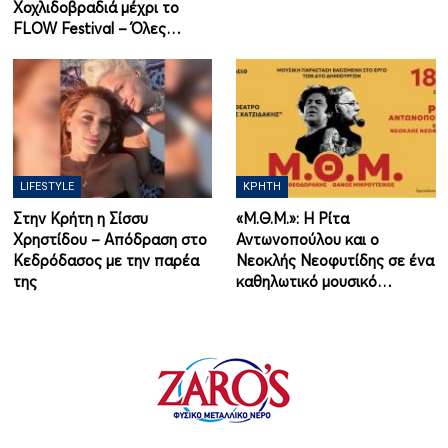
Χοχλιδοβραδιά μέχρι το
FLOW Festival – Όλες…
LIFESTYLE
ΚΡΉΤΗ
Στην Κρήτη η Σίσσυ
«Μ.Θ.Μ.»: Η Ρίτα
Χρηστίδου – Απόδραση στο
Αντωνοπούλου και ο
Κεδρόδασος με την παρέα
Νεοκλής Νεοφυτίδης σε ένα
της
καθηλωτικό μουσικό…