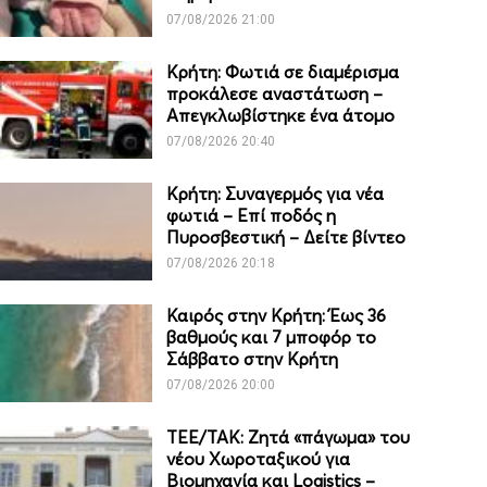
07/08/2026 21:00
Κρήτη: Φωτιά σε διαμέρισμα
προκάλεσε αναστάτωση –
Απεγκλωβίστηκε ένα άτομο
07/08/2026 20:40
Κρήτη: Συναγερμός για νέα
φωτιά – Επί ποδός η
Πυροσβεστική – Δείτε βίντεο
07/08/2026 20:18
Καιρός στην Κρήτη: Έως 36
βαθμούς και 7 μποφόρ το
Σάββατο στην Κρήτη
07/08/2026 20:00
ΤΕΕ/ΤΑΚ: Ζητά «πάγωμα» του
νέου Χωροταξικού για
Βιομηχανία και Logistics –