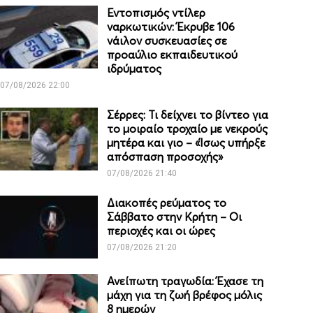
Εντοπισμός ντίλερ
ναρκωτικών: Έκρυβε 106
νάιλον συσκευασίες σε
προαύλιο εκπαιδευτικού
ιδρύματος
07/08/2026 22:00
Σέρρες: Τι δείχνει το βίντεο για
το μοιραίο τροχαίο με νεκρούς
μητέρα και γιο – «Ίσως υπήρξε
απόσπαση προσοχής»
07/08/2026 21:40
Διακοπές ρεύματος το
Σάββατο στην Κρήτη – Οι
περιοχές και οι ώρες
07/08/2026 21:20
Ανείπωτη τραγωδία: Έχασε τη
μάχη για τη ζωή βρέφος μόλις
8 ημερών