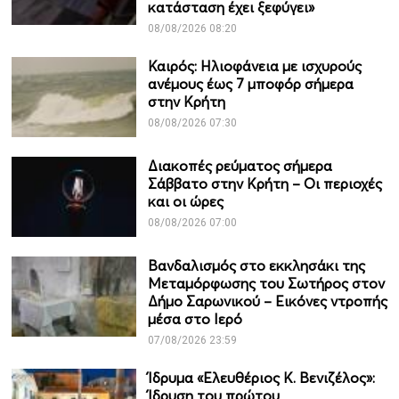
κατάσταση έχει ξεφύγει»
08/08/2026 08:20
Καιρός: Ηλιοφάνεια με ισχυρούς
ανέμους έως 7 μποφόρ σήμερα
στην Κρήτη
08/08/2026 07:30
Διακοπές ρεύματος σήμερα
Σάββατο στην Κρήτη – Οι περιοχές
και οι ώρες
08/08/2026 07:00
Βανδαλισμός στο εκκλησάκι της
Μεταμόρφωσης του Σωτήρος στον
Δήμο Σαρωνικού – Εικόνες ντροπής
μέσα στο Ιερό
07/08/2026 23:59
Ίδρυμα «Ελευθέριος Κ. Βενιζέλος»:
Ίδρυση του πρώτου