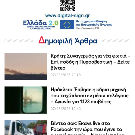
Δ
ημοφιλή Άρθρα
Κρήτη: Συναγερμός για νέα φωτιά –
Επί ποδός η Πυροσβεστική – Δείτε
βίντεο
07/08/2026 20:18
Ηράκλειο: Έσβησε η κύρια μηχανή
του ταχύπλοου εν μέσω πελάγους
– Αγωνία για 1.123 επιβάτες
07/08/2026 12:40
Βίντεο σοκ: Έκανε live στο
Facebook την ώρα που έγινε το