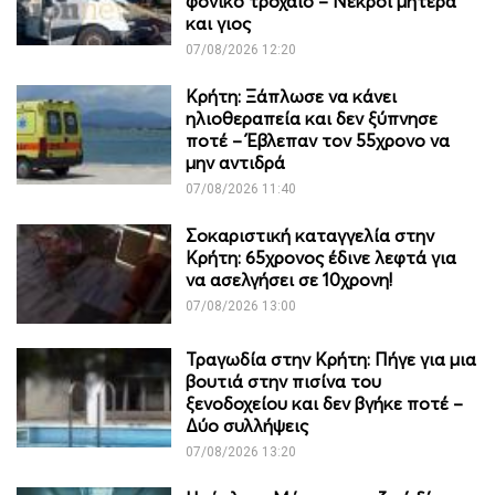
φονικό τροχαίο – Νεκροί μητέρα
και γιος
07/08/2026 12:20
Κρήτη: Ξάπλωσε να κάνει
ηλιοθεραπεία και δεν ξύπνησε
ποτέ – Έβλεπαν τον 55χρονο να
μην αντιδρά
07/08/2026 11:40
Σοκαριστική καταγγελία στην
Κρήτη: 65χρονος έδινε λεφτά για
να ασελγήσει σε 10χρονη!
07/08/2026 13:00
Τραγωδία στην Κρήτη: Πήγε για μια
βουτιά στην πισίνα του
ξενοδοχείου και δεν βγήκε ποτέ –
Δύο συλλήψεις
07/08/2026 13:20