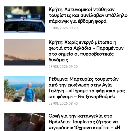
Κρήτη: Αστυνομικοί ντύθηκαν
τουρίστες και συνέλαβαν υπάλληλο
πάρκινγκ για έβδομη φορά
08/08/2026 09:20
Κρήτη: Χωρίς ενεργό μέτωπο η
φωτιά στα Αχλάδια – Παραμένουν
στο σημείο οι πυροσβεστικές
δυνάμεις
08/08/2026 09:00
Ρέθυμνο: Μαρτυρίες τουριστών
από την εκκένωση στην Αγία
Γαλήνη – «Πήραμε τα φάρμακά μας
και φύγαμε – Θα ξαναρθούμε!»
08/08/2026 08:40
Οργή για την καταγγελία στο
Ηράκλειο: Τουρίστας ζήτησε να
«αγοράσει» 10χρονο κορίτσι – «Η