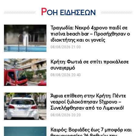
Ρ
ΟΗ ΕΙΔΗΣΕΩΝ
Τραγωδία: Νεκρό 4χρονο παιδί σε
πισίνα beach bar – Προσήχθησαν ο
ιδιοκτήτης και οι γονείς
08/08/2026 21:00
Κρήτη: Φωτιά σε σπίτι προκάλεσε
συναγερμό
08/08/2026 20:40
Άγρια επίθεση στην Κρήτη: Πέντε
νεαροί ξυλοκόπησαν 51χρονο –
Συνελήφθησαν από το Λιμενικό!
08/08/2026 20:20
Καιρός: Βοριάδες έως 7 μποφόρ και
θερμοκρασίες 36 βαθμών την