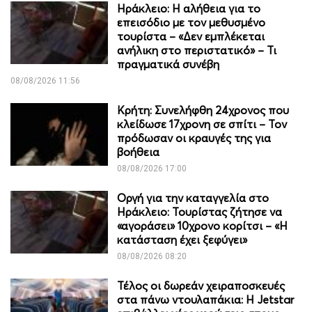
Ηράκλειο: Η αλήθεια για το
επεισόδιο με τον μεθυσμένο
τουρίστα – «Δεν εμπλέκεται
ανήλικη στο περιστατικό» – Τι
πραγματικά συνέβη
08/08/2026 11:56
Κρήτη: Συνελήφθη 24χρονος που
κλείδωσε 17χρονη σε σπίτι – Τον
πρόδωσαν οι κραυγές της για
βοήθεια
08/08/2026 17:00
Οργή για την καταγγελία στο
Ηράκλειο: Τουρίστας ζήτησε να
«αγοράσει» 10χρονο κορίτσι – «Η
κατάσταση έχει ξεφύγει»
08/08/2026 08:20
Τέλος οι δωρεάν χειραποσκευές
στα πάνω ντουλαπάκια: Η Jetstar