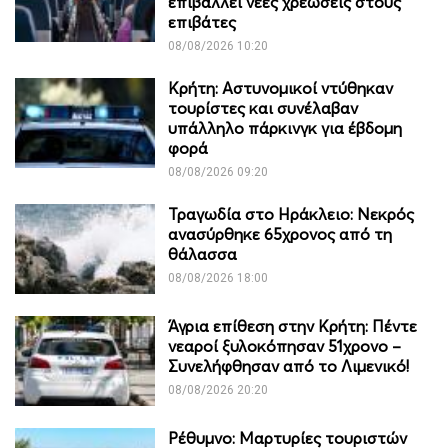
επιβάλλει νέες χρεώσεις στους
επιβάτες
08/08/2026 10:20
Κρήτη: Αστυνομικοί ντύθηκαν
τουρίστες και συνέλαβαν
υπάλληλο πάρκινγκ για έβδομη
φορά
08/08/2026 09:20
Τραγωδία στο Ηράκλειο: Νεκρός
ανασύρθηκε 65χρονος από τη
θάλασσα
08/08/2026 18:00
Άγρια επίθεση στην Κρήτη: Πέντε
νεαροί ξυλοκόπησαν 51χρονο –
Συνελήφθησαν από το Λιμενικό!
08/08/2026 20:20
Ρέθυμνο: Μαρτυρίες τουριστών