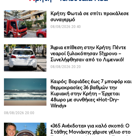
Κρήτη: Φωτιά σε σπίτι προκάλεσε
συναγερμό
08/08/2026 20:40
Άγρια επίθεση στην Κρήτη: Πέντε
νεαροί ξυλοκόπησαν 51χρονο –
Συνελήφθησαν από το Λιμενικό!
08/08/2026 20:20
Καιρός: Βοριάδες έως 7 μποφόρ και
θερμοκρασίες 36 βαθμών την
Κυριακή στην Κρήτη – Έρχεται
48ωρο με συνθήκες «Hot-Dry-
Windy»
08/08/2026 20:00
«365 Ανέκδοτα» για καλό σκοπό: Ο
Στάθης Μονιάκης χάρισε γέλιο στο