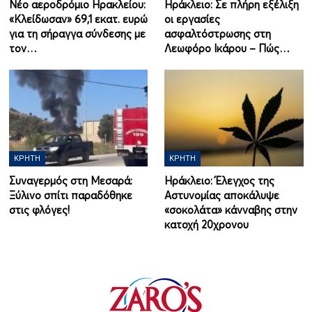
Νέο αεροδρόμιο Ηρακλείου:
Ηράκλειο: Σε πλήρη εξέλιξη
«Κλείδωσαν» 69,1 εκατ. ευρώ
οι εργασίες
για τη σήραγγα σύνδεσης με
ασφαλτόστρωσης στη
τον…
Λεωφόρο Ικάρου – Πώς…
ΚΡΉΤΗ
ΚΡΉΤΗ
Συναγερμός στη Μεσαρά:
Ηράκλειο: Έλεγχος της
Ξύλινο σπίτι παραδόθηκε
Αστυνομίας αποκάλυψε
στις φλόγες!
«σοκολάτα» κάνναβης στην
κατοχή 20χρονου