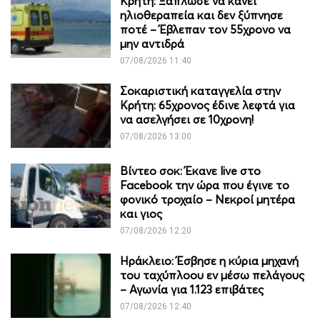
Κρήτη: Ξάπλωσε να κάνει
ηλιοθεραπεία και δεν ξύπνησε
ποτέ – Έβλεπαν τον 55χρονο να
μην αντιδρά
07/08/2026 11:40
Σοκαριστική καταγγελία στην
Κρήτη: 65χρονος έδινε λεφτά για
να ασελγήσει σε 10χρονη!
07/08/2026 13:00
Βίντεο σοκ: Έκανε live στο
Facebook την ώρα που έγινε το
φονικό τροχαίο – Νεκροί μητέρα
και γιος
07/08/2026 12:20
Ηράκλειο: Έσβησε η κύρια μηχανή
του ταχύπλοου εν μέσω πελάγους
– Αγωνία για 1.123 επιβάτες
07/08/2026 12:40