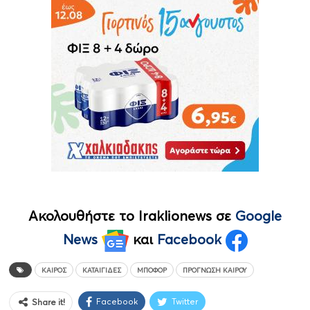
Ακολουθήστε το Iraklionews σε
Google
News
και
Facebook
ΚΑΙΡΌΣ
ΚΑΤΑΙΓΊΔΕΣ
ΜΠΟΦΌΡ
ΠΡΌΓΝΩΣΗ ΚΑΙΡΟΎ
Facebook
Twitter
Share it!