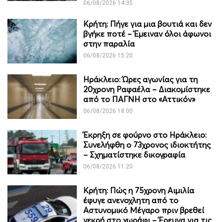
06/08/2026 14:35
Κρήτη: Πήγε για μια βουτιά και δεν
βγήκε ποτέ – Έμειναν όλοι άφωνοι
στην παραλία
06/08/2026 15:20
Ηράκλειο: Ώρες αγωνίας για τη
20χρονη Ραφαέλα – Διακομίστηκε
από το ΠΑΓΝΗ στο «Αττικόν»
06/08/2026 18:00
Έκρηξη σε φούρνο στο Ηράκλειο:
Συνελήφθη ο 73χρονος ιδιοκτήτης
– Σχηματίστηκε δικογραφία
06/08/2026 11:20
Κρήτη: Πώς η 75χρονη Αιμιλία
έφυγε ανενοχλητη από το
Αστυνομικό Μέγαρο πριν βρεθεί
νεκρή στο χωράφι – Έρευνα για τις