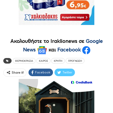
Ακολουθήστε το Iraklionews σε
Google
News
και
Facebook
ΘΕΡΜΟΚΡΑΣΊΑ
ΚΑΙΡΌΣ
ΚΡΉΤΗ
ΠΡΟΓΝΩΣΗ
Facebook
Twitter
Share it!