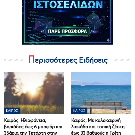
Π
ερισσότερες Ειδήσεις
ΚΑΙΡΌΣ
ΚΑΙΡΌΣ
Καιρός: Ηλιοφάνεια,
Καιρός: Με καλοκαιρινή
βοριάδες έως 6 μποφόρ και
λιακάδα και τοπική ζέστη
35άρια την Τετάρτη στην
έως 33 βαθμούς η Τρίτη