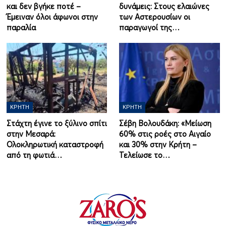
και δεν βγήκε ποτέ –
δυνάμεις: Στους ελαιώνες
Έμειναν όλοι άφωνοι στην
των Αστερουσίων οι
παραλία
παραγωγοί της…
ΚΡΉΤΗ
ΚΡΉΤΗ
Στάχτη έγινε το ξύλινο σπίτι
Σέβη Βολουδάκη: «Μείωση
στην Μεσαρά:
60% στις ροές στο Αιγαίο
Ολοκληρωτική καταστροφή
και 30% στην Κρήτη –
από τη φωτιά…
Τελείωσε το…