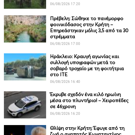
06/08/2026 17:20
Πρέβελη: Σώθηκε το πανέμορφο
φοινικόδασος στην Κρήτη –
Επηρεάστηκαν μόλις 3,5 από τα 30
στρέμματα
06/08/2026 17:00
Ηράκλειο: Κραυγή αγωνίας και
συλλογή υπογραφών μετά το
σοβαρό τροχαίο με τη φοιτήτρια
στο ΙΤΕ
06/08/2026 16:40
Έκρυβε σχεδόν ένα κιλό ηρωίνη
μέσα στο πλυντήριο! – Χειροπέδες
σε 46χρονη
06/08/2026 16:20
Θλίψη στην Κρήτη: Έφυγε από τη
ζωή ο αγαπητός Κωνσταντίνος