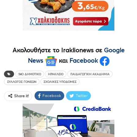
Ακολουθήστε το Iraklionews σε
Google
News
και
Facebook
54Ο ΔΗΜΟΤΙΚΌ
ΗΡΆΚΛΕΙΟ
ΠΑΙΔΑΓΩΓΙΚΉ ΑΚΑΔΗΜΊΑ
ΣΎΛΛΟΓΟΣ ΓΟΝΈΩΝ
ΣΧΟΛΙΚΈΣ ΥΠΟΔΟΜΈΣ
Facebook
Twitter
Share it!