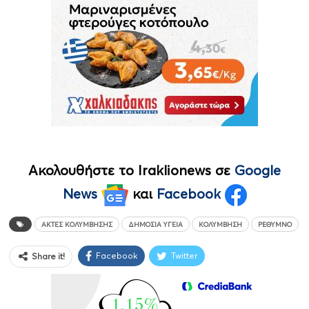
Ακολουθήστε το Iraklionews σε
Google
News
και
Facebook
ΑΚΤΈΣ ΚΟΛΎΜΒΗΣΗΣ
ΔΗΜΌΣΙΑ ΥΓΕΊΑ
ΚΟΛΎΜΒΗΣΗ
ΡΈΘΥΜΝΟ
Facebook
Twitter
Share it!