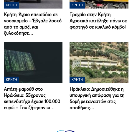
ΚΡΉΤΗ
ΚΡΉΤΗ
Κρήτη: Άγριο επεισόδιο σε
Τροχαίο στην Κρήτη:
νοσοκομείο – Έβγαλε λοστό
Αγροτικό κατέληξε πάνω σε
από το αμάξι και
φορτηγό σε κυκλικό κόμβο!
ξυλοκόπησε…
ΚΡΉΤΗ
ΚΡΉΤΗ
Απάτη-μαμούθ στο
Ηράκλειο: Δημοσιεύθηκε η
Ηράκλειο: 55χρονος
υπουργική απόφαση για τη
«επενδυτής» έχασε 100.000
δομή μεταναστών στις
ευρώ – Του ζήτησαν κι…
αποθήκες…