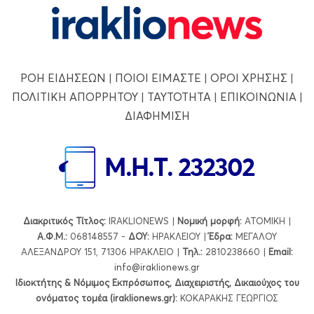
ΡΟΗ ΕΙΔΗΣΕΩΝ
|
ΠΟΙΟΙ ΕΙΜΑΣΤΕ
|
ΟΡΟΙ ΧΡΗΣΗΣ
|
ΠΟΛΙΤΙΚΗ ΑΠΟΡΡΗΤΟΥ
|
ΤΑΥΤΟΤΗΤΑ
|
ΕΠΙΚΟΙΝΩΝΙΑ
|
ΔΙΑΦΗΜΙΣΗ
Διακριτικός Τίτλος:
IRAKLIONEWS |
Νομική μορφή:
ΑΤΟΜΙΚΗ |
Α.Φ.Μ.:
068148557 -
ΔΟΥ:
ΗΡΑΚΛΕΙΟΥ |
Έδρα:
ΜΕΓΑΛΟΥ
ΑΛΕΞΑΝΔΡΟΥ 151, 71306 ΗΡΑΚΛΕΙΟ |
Τηλ.:
2810238660 |
Εmail:
info@iraklionews.gr
Ιδιοκτήτης & Νόμιμος Εκπρόσωπος, Διαχειριστής, Δικαιούχος του
ονόματος τομέα (iraklionews.gr):
ΚΟΚΑΡΑΚΗΣ ΓΕΩΡΓΙΟΣ