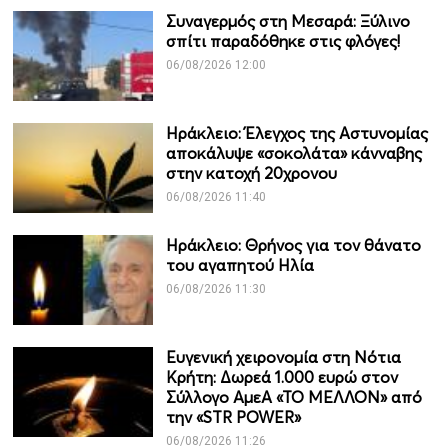
Συναγερμός στη Μεσαρά: Ξύλινο
σπίτι παραδόθηκε στις φλόγες!
06/08/2026 12:00
Ηράκλειο: Έλεγχος της Αστυνομίας
αποκάλυψε «σοκολάτα» κάνναβης
στην κατοχή 20χρονου
06/08/2026 11:40
Ηράκλειο: Θρήνος για τον θάνατο
του αγαπητού Ηλία
06/08/2026 11:30
Ευγενική χειρονομία στη Νότια
Κρήτη: Δωρεά 1.000 ευρώ στον
Σύλλογο ΑμεΑ «ΤΟ ΜΕΛΛΟΝ» από
την «STR POWER»
06/08/2026 11:26