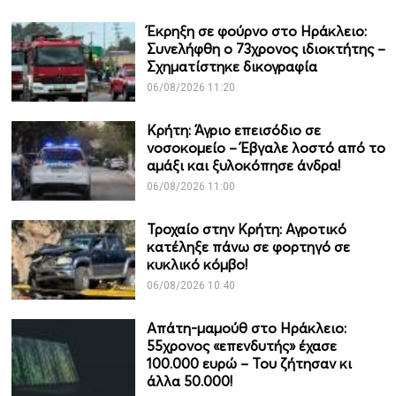
Έκρηξη σε φούρνο στο Ηράκλειο:
Συνελήφθη ο 73χρονος ιδιοκτήτης –
Σχηματίστηκε δικογραφία
06/08/2026 11:20
Κρήτη: Άγριο επεισόδιο σε
νοσοκομείο – Έβγαλε λοστό από το
αμάξι και ξυλοκόπησε άνδρα!
06/08/2026 11:00
Τροχαίο στην Κρήτη: Αγροτικό
κατέληξε πάνω σε φορτηγό σε
κυκλικό κόμβο!
06/08/2026 10:40
Απάτη-μαμούθ στο Ηράκλειο:
55χρονος «επενδυτής» έχασε
100.000 ευρώ – Του ζήτησαν κι
άλλα 50.000!