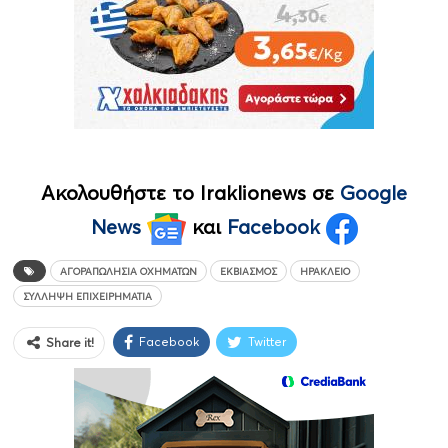
Ακολουθήστε το Iraklionews σε
Google
News
και
Facebook
ΑΓΟΡΑΠΩΛΗΣΊΑ ΟΧΗΜΆΤΩΝ
ΕΚΒΙΑΣΜΌΣ
ΗΡΆΚΛΕΙΟ
ΣΎΛΛΗΨΗ ΕΠΙΧΕΙΡΗΜΑΤΊΑ
Facebook
Twitter
Share it!