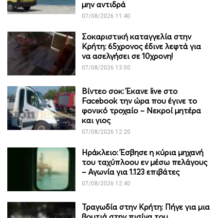
μην αντιδρά
07/08/2026 11:40
Σοκαριστική καταγγελία στην
Κρήτη: 65χρονος έδινε λεφτά για
να ασελγήσει σε 10χρονη!
07/08/2026 13:00
Βίντεο σοκ: Έκανε live στο
Facebook την ώρα που έγινε το
φονικό τροχαίο – Νεκροί μητέρα
και γιος
07/08/2026 12:20
Ηράκλειο: Έσβησε η κύρια μηχανή
του ταχύπλοου εν μέσω πελάγους
– Αγωνία για 1.123 επιβάτες
07/08/2026 12:40
Τραγωδία στην Κρήτη: Πήγε για μια
βουτιά στην πισίνα του