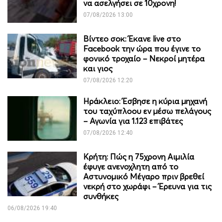
να ασελγήσει σε 10χρονη!
07/08/2026 13:00
Βίντεο σοκ: Έκανε live στο
Facebook την ώρα που έγινε το
φονικό τροχαίο – Νεκροί μητέρα
και γιος
07/08/2026 12:20
Ηράκλειο: Έσβησε η κύρια μηχανή
του ταχύπλοου εν μέσω πελάγους
– Αγωνία για 1.123 επιβάτες
07/08/2026 12:40
Κρήτη: Πώς η 75χρονη Αιμιλία
έφυγε ανενοχλητη από το
Αστυνομικό Μέγαρο πριν βρεθεί
νεκρή στο χωράφι – Έρευνα για τις
συνθήκες
06/08/2026 19:40