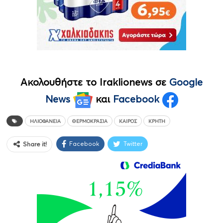
Ακολουθήστε το Iraklionews σε
Google
News
και
Facebook
ΗΛΙΟΦΆΝΕΙΑ
ΘΕΡΜΟΚΡΑΣΊΑ
ΚΑΙΡΌΣ
ΚΡΉΤΗ
Facebook
Twitter
Share it!