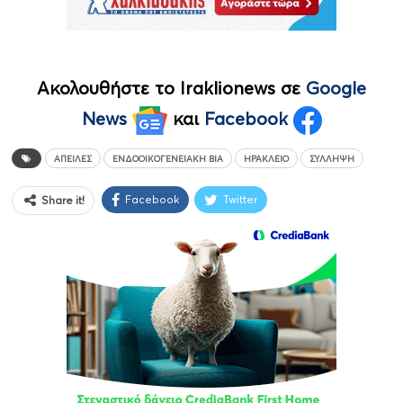
Ακολουθήστε το Iraklionews σε
Google
News
και
Facebook
ΑΠΕΙΛΈΣ
ΕΝΔΟΟΙΚΟΓΕΝΕΙΑΚΉ ΒΊΑ
ΗΡΆΚΛΕΙΟ
ΣΎΛΛΗΨΗ
Facebook
Twitter
Share it!