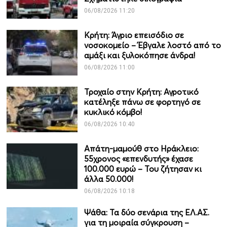
06/08/2026 11:20
Κρήτη: Άγριο επεισόδιο σε
νοσοκομείο – Έβγαλε λοστό από το
αμάξι και ξυλοκόπησε άνδρα!
06/08/2026 11:00
Τροχαίο στην Κρήτη: Αγροτικό
κατέληξε πάνω σε φορτηγό σε
κυκλικό κόμβο!
06/08/2026 10:40
Απάτη-μαμούθ στο Ηράκλειο:
55χρονος «επενδυτής» έχασε
100.000 ευρώ – Του ζήτησαν κι
άλλα 50.000!
06/08/2026 10:18
Ψάθα: Τα δύο σενάρια της ΕΛ.ΑΣ.
για τη μοιραία σύγκρουση –