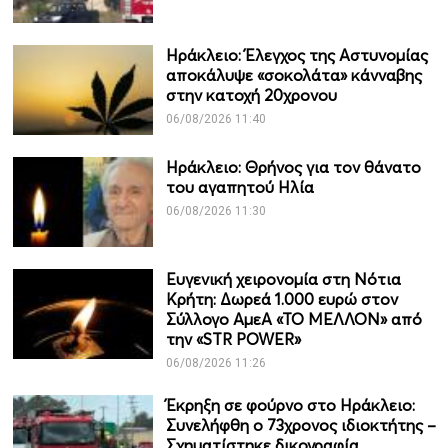
Ηράκλειο: Έλεγχος της Αστυνομίας
αποκάλυψε «σοκολάτα» κάνναβης
στην κατοχή 20χρονου
06/08/2026 11:40
Ηράκλειο: Θρήνος για τον θάνατο
του αγαπητού Ηλία
06/08/2026 11:30
Ευγενική χειρονομία στη Νότια
Κρήτη: Δωρεά 1.000 ευρώ στον
Σύλλογο ΑμεΑ «ΤΟ ΜΕΛΛΟΝ» από
την «STR POWER»
06/08/2026 11:26
Έκρηξη σε φούρνο στο Ηράκλειο:
Συνελήφθη ο 73χρονος ιδιοκτήτης –
Σχηματίστηκε δικογραφία