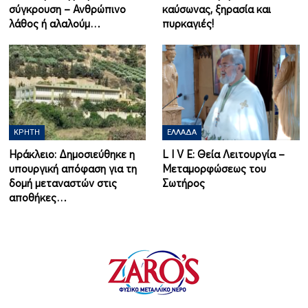
σύγκρουση – Ανθρώπινο
καύσωνας, ξηρασία και
λάθος ή αλαλούμ…
πυρκαγιές!
ΚΡΉΤΗ
ΕΛΛΆΔΑ
Ηράκλειο: Δημοσιεύθηκε η
L I V E: Θεία Λειτουργία –
υπουργική απόφαση για τη
Μεταμορφώσεως του
δομή μεταναστών στις
Σωτήρος
αποθήκες…