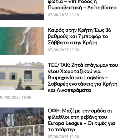
φωτιά – Επί ποδός η
Πυροσβεστική – Δείτε βίντεο
07/08/2026 20:18
Καιρός στην Κρήτη: Έως 36
βαθμούς και 7 μποφόρ το
Σάββατο στην Κρήτη
07/08/2026 20:00
ΤΕΕ/ΤΑΚ: Ζητά «πάγωμα» του
νέου Χωροταξικού για
Βιομηχανία και Logistics –
Σοβαρές ενστάσεις για Κρήτη
και Λινοπεράματα
07/08/2026 19:40
ΟΦΗ: Μαζί με την ομάδα οι
φίλαθλοι στη ρεβάνς του
Europa League – Οι τιμές για
το τσάρτερ
07/08/2026 19:20