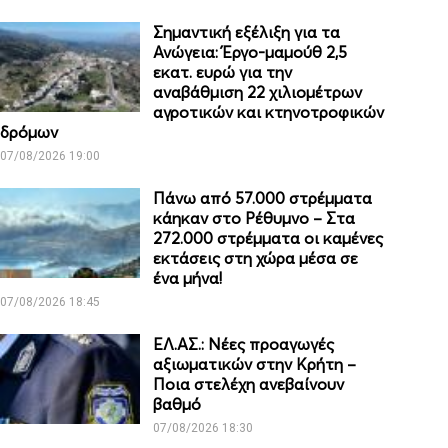
Σημαντική εξέλιξη για τα
Ανώγεια: Έργο-μαμούθ 2,5
εκατ. ευρώ για την
αναβάθμιση 22 χιλιομέτρων
αγροτικών και κτηνοτροφικών
δρόμων
07/08/2026 19:00
Πάνω από 57.000 στρέμματα
κάηκαν στο Ρέθυμνο – Στα
272.000 στρέμματα οι καμένες
εκτάσεις στη χώρα μέσα σε
ένα μήνα!
07/08/2026 18:45
ΕΛ.ΑΣ.: Νέες προαγωγές
αξιωματικών στην Κρήτη –
Ποια στελέχη ανεβαίνουν
βαθμό
07/08/2026 18:30