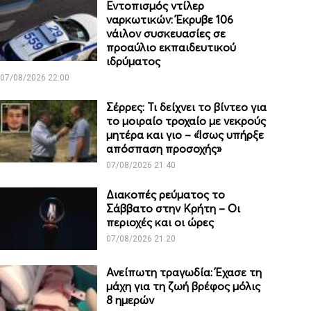
Εντοπισμός ντίλερ
ναρκωτικών: Έκρυβε 106
νάιλον συσκευασίες σε
προαύλιο εκπαιδευτικού
ιδρύματος
07/08/2026 22:00
Σέρρες: Τι δείχνει το βίντεο για
το μοιραίο τροχαίο με νεκρούς
μητέρα και γιο – «Ίσως υπήρξε
απόσπαση προσοχής»
07/08/2026 21:40
Διακοπές ρεύματος το
Σάββατο στην Κρήτη – Οι
περιοχές και οι ώρες
07/08/2026 21:20
Ανείπωτη τραγωδία: Έχασε τη
μάχη για τη ζωή βρέφος μόλις
8 ημερών