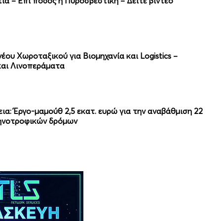
ιά – Επί ποδός η Πυροσβεστική – Δείτε βίντεο
ου Χωροταξικού για Βιομηχανία και Logistics –
και Λινοπεράματα
εια: Έργο-μαμούθ 2,5 εκατ. ευρώ για την αναβάθμιση 22
τηνοτροφικών δρόμων