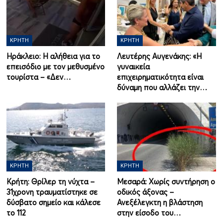
ΚΡΉΤΗ
ΚΡΉΤΗ
Ηράκλειο: Η αλήθεια για το
Λευτέρης Αυγενάκης: «Η
επεισόδιο με τον μεθυσμένο
γυναικεία
τουρίστα – «Δεν…
επιχειρηματικότητα είναι
δύναμη που αλλάζει την…
ΚΡΉΤΗ
ΚΡΉΤΗ
Κρήτη: Θρίλερ τη νύχτα –
Μεσαρά: Χωρίς συντήρηση ο
31χρονη τραυματίστηκε σε
οδικός άξονας –
δύσβατο σημείο και κάλεσε
Ανεξέλεγκτη η βλάστηση
το 112
στην είσοδο του…