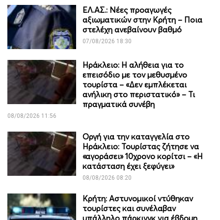
ΕΛ.ΑΣ.: Νέες προαγωγές
αξιωματικών στην Κρήτη – Ποια
στελέχη ανεβαίνουν βαθμό
07/08/2026 18:30
Ηράκλειο: Η αλήθεια για το
επεισόδιο με τον μεθυσμένο
τουρίστα – «Δεν εμπλέκεται
ανήλικη στο περιστατικό» – Τι
πραγματικά συνέβη
08/08/2026 11:56
Οργή για την καταγγελία στο
Ηράκλειο: Τουρίστας ζήτησε να
«αγοράσει» 10χρονο κορίτσι – «Η
κατάσταση έχει ξεφύγει»
08/08/2026 08:20
Κρήτη: Αστυνομικοί ντύθηκαν
τουρίστες και συνέλαβαν
υπάλληλο πάρκινγκ για έβδομη