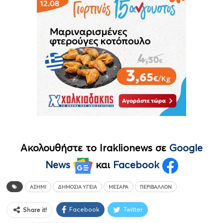
Ακολουθήστε το Iraklionews σε
Google
News
και
Facebook
ΑΣΉΜΙ
ΔΗΜΌΣΙΑ ΥΓΕΊΑ
ΜΕΣΑΡΆ
ΠΕΡΙΒΆΛΛΟΝ
Facebook
Twitter
Share it!