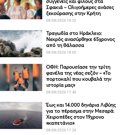
συγγενείς και φίλους στα
Σφακιά – Ολιγοήμερες ανάσες
ξεκούρασης στην Κρήτη
08/08/2026 18:20
Τραγωδία στο Ηράκλειο:
Νεκρός ανασύρθηκε 65χρονος
από τη θάλασσα
08/08/2026 18:00
ΟΦΗ: Παρουσίασε την τρίτη
φανέλα της νέας σεζόν – «Το
πορτοκαλί που κουβαλά την
ιστορία μας»
08/08/2026 17:40
Έως και 14.000 δηνάρια Λιβύης
για το πέρασμα στην Μεσαρά:
Χειροπέδες στον 19χρονο
«καπετάνιο»
08/08/2026 17:20