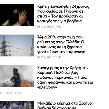
Κρήτη: Συνελήφθη 24χρονος
που κλείδωσε 17χρονη σε
σπίτι – Τον πρόδωσαν οι
κραυγές της για βοήθεια
08/08/2026 17:00
Άλμα 20% στην τιμή του
ρεύματος στην Ελλάδα: Ο
καύσωνας και η ξηρασία
γονατίζουν την παραγωγή
08/08/2026 16:40
Συναγερμός στην Κρήτη την
Κυριακή: Πολύ υψηλός
κίνδυνος πυρκαγιάς – Ποια
δάση, φαράγγια και μονοπάτια
«κλείνουν»
08/08/2026 16:20
Μακάβριο εύρημα στο Σικάγο:
Βρήκαν 56 σορούς σε