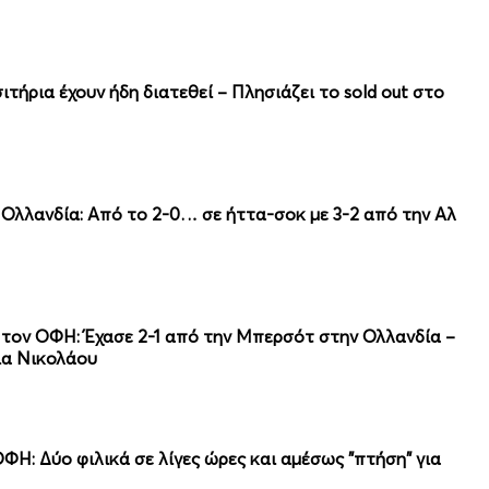
ιτήρια έχουν ήδη διατεθεί – Πλησιάζει το sold out στο
Ολλανδία: Από το 2-0… σε ήττα-σοκ με 3-2 από την Αλ
α τον ΟΦΗ: Έχασε 2-1 από την Μπερσότ στην Ολλανδία –
ια Νικολάου
ΦΗ: Δύο φιλικά σε λίγες ώρες και αμέσως "πτήση" για