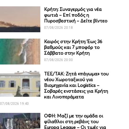
Κρήτη: Συναγερμός για νέα
φωτιά – Επί ποδός η
Πυροσβεστική – Δείτε βίντεο
07/08/2026 20:18
Καιρός στην Κρήτη: Έως 36
βαθμούς και 7 μποφόρ το
Σάββατο στην Κρήτη
07/08/2026 20:00
ΤΕΕ/ΤΑΚ: Ζητά «πάγωμα» του
νέου Χωροταξικού για
Βιομηχανία και Logistics –
Σοβαρές ενστάσεις για Κρήτη
και Λινοπεράματα
07/08/2026 19:40
ΟΦΗ: Μαζί με την ομάδα οι
φίλαθλοι στη ρεβάνς του
Europa League – Οι τιμές για