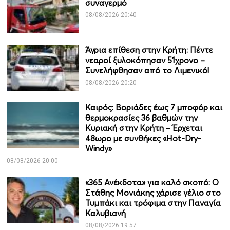
συναγερμό
08/08/2026 20:40
Άγρια επίθεση στην Κρήτη: Πέντε
νεαροί ξυλοκόπησαν 51χρονο –
Συνελήφθησαν από το Λιμενικό!
08/08/2026 20:20
Καιρός: Βοριάδες έως 7 μποφόρ και
θερμοκρασίες 36 βαθμών την
Κυριακή στην Κρήτη – Έρχεται
48ωρο με συνθήκες «Hot-Dry-
Windy»
08/08/2026 20:00
«365 Ανέκδοτα» για καλό σκοπό: Ο
Στάθης Μονιάκης χάρισε γέλιο στο
Τυμπάκι και τρόφιμα στην Παναγία
Καλυβιανή
08/08/2026 19:57