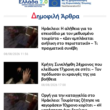
Δ
ημοφιλή Άρθρα
Ηράκλειο: Η αλήθεια για το
επεισόδιο με τον μεθυσμένο
τουρίστα – «Δεν εμπλέκεται
ανήλικη στο περιστατικό» – Τι
πραγματικά συνέβη
08/08/2026 11:56
Κρήτη: Συνελήφθη 24χρονος που
κλείδωσε 17χρονη σε σπίτι – Τον
πρόδωσαν οι κραυγές της για
βοήθεια
08/08/2026 17:00
Οργή για την καταγγελία στο
Ηράκλειο: Τουρίστας ζήτησε να
«αγοράσει» 10χρονο κορίτσι – «Η
κατάσταση έχει ξεφύγει»