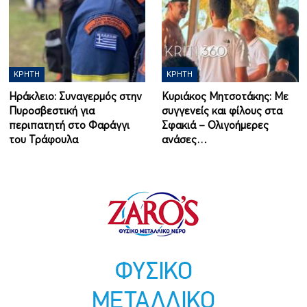
ΚΡΉΤΗ
ΚΡΉΤΗ
Ηράκλειο: Συναγερμός στην
Κυριάκος Μητσοτάκης: Με
Πυροσβεστική για
συγγενείς και φίλους στα
περιπατητή στο Φαράγγι
Σφακιά – Ολιγοήμερες
του Τράφουλα
ανάσες…