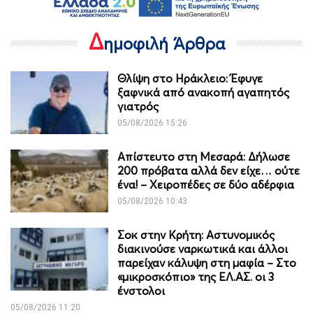
Δ
ημοφιλή Άρθρα
Θλίψη στο Ηράκλειο: Έφυγε
ξαφνικά από ανακοπή αγαπητός
γιατρός
05/08/2026 15:26
Απίστευτο στη Μεσαρά: Δήλωσε
200 πρόβατα αλλά δεν είχε… ούτε
ένα! – Χειροπέδες σε δύο αδέρφια
05/08/2026 10:43
Σοκ στην Κρήτη: Αστυνομικός
διακινούσε ναρκωτικά και άλλοι
παρείχαν κάλυψη στη μαφία – Στο
«μικροσκόπιο» της ΕΛ.ΑΣ. οι 3
ένστολοι
05/08/2026 11:20