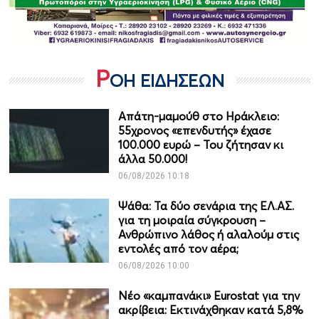
Ρ
ΟΗ ΕΙΔΗΣΕΩΝ
Απάτη-μαμούθ στο Ηράκλειο:
55χρονος «επενδυτής» έχασε
100.000 ευρώ – Του ζήτησαν κι
άλλα 50.000!
06/08/2026 10:18
Ψάθα: Τα δύο σενάρια της ΕΛ.ΑΣ.
για τη μοιραία σύγκρουση –
Ανθρώπινο λάθος ή αλαλούμ στις
εντολές από τον αέρα;
06/08/2026 10:00
Νέο «καμπανάκι» Eurostat για την
ακρίβεια: Εκτινάχθηκαν κατά 5,8%