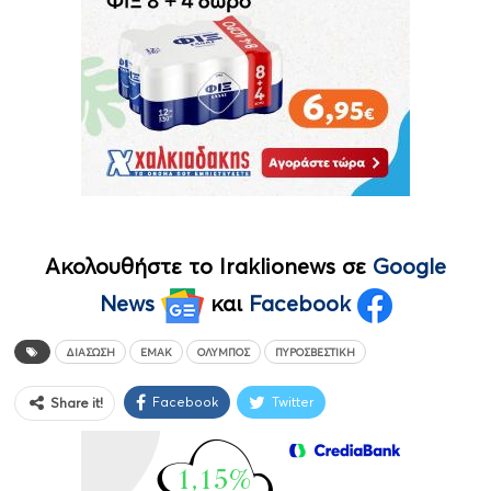
Ακολουθήστε το Iraklionews σε
Google
News
και
Facebook
ΔΙΆΣΩΣΗ
ΕΜΑΚ
ΌΛΥΜΠΟΣ
ΠΥΡΟΣΒΕΣΤΙΚΉ
Facebook
Twitter
Share it!