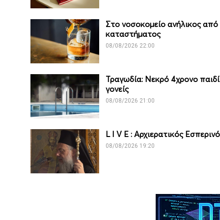
Στο νοσοκομείο ανήλικος από
καταστήματος
08/08/2026 22:00
Τραγωδία: Νεκρό 4χρονο παιδί 
γονείς
08/08/2026 21:00
L I V Ε : Αρχιερατικός Εσπερι
08/08/2026 19:20