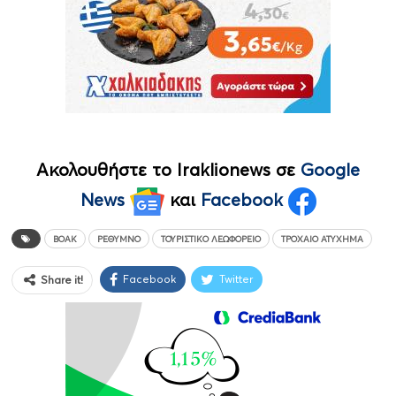
Ακολουθήστε το Iraklionews σε
Google
News
και
Facebook
ΒΟΑΚ
ΡΈΘΥΜΝΟ
ΤΟΥΡΙΣΤΙΚΌ ΛΕΩΦΟΡΕΊΟ
ΤΡΟΧΑΊΟ ΑΤΎΧΗΜΑ
Facebook
Twitter
Share it!