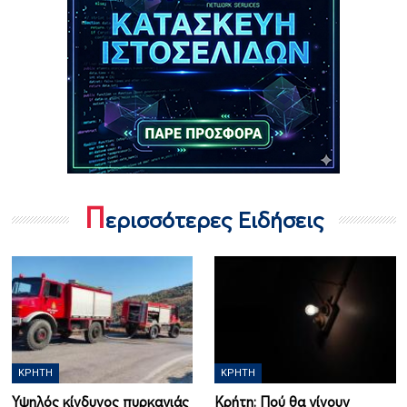
Π
ερισσότερες Ειδήσεις
ΚΡΉΤΗ
ΚΡΉΤΗ
Υψηλός κίνδυνος πυρκαγιάς
Κρήτη: Πού θα γίνουν