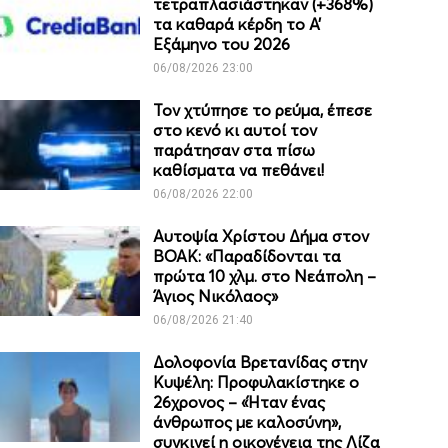
τετραπλασιάστηκαν (+368%)
τα καθαρά κέρδη το Α’
Εξάμηνο του 2026
06/08/2026 23:00
Τον χτύπησε το ρεύμα, έπεσε
στο κενό κι αυτοί τον
παράτησαν στα πίσω
καθίσματα να πεθάνει!
06/08/2026 22:00
Αυτοψία Χρίστου Δήμα στον
ΒΟΑΚ: «Παραδίδονται τα
πρώτα 10 χλμ. στο Νεάπολη –
Άγιος Νικόλαος»
06/08/2026 21:40
Δολοφονία Βρετανίδας στην
Κυψέλη: Προφυλακίστηκε ο
26χρονος – «Ήταν ένας
άνθρωπος με καλοσύνη»,
συγκινεί η οικογένεια της Λίζα