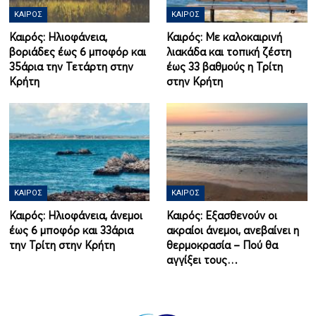
ΚΑΙΡΌΣ
ΚΑΙΡΌΣ
Καιρός: Ηλιοφάνεια,
Καιρός: Με καλοκαιρινή
βοριάδες έως 6 μποφόρ και
λιακάδα και τοπική ζέστη
35άρια την Τετάρτη στην
έως 33 βαθμούς η Τρίτη
Κρήτη
στην Κρήτη
ΚΑΙΡΌΣ
ΚΑΙΡΌΣ
Καιρός: Ηλιοφάνεια, άνεμοι
Καιρός: Εξασθενούν οι
έως 6 μποφόρ και 33άρια
ακραίοι άνεμοι, ανεβαίνει η
την Τρίτη στην Κρήτη
θερμοκρασία – Πού θα
αγγίξει τους…