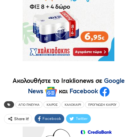
Ακολουθήστε το Iraklionews σε
Google
News
και
Facebook
ΆΓΙΟ ΠΝΕΎΜΑ
ΚΑΙΡΌΣ
ΚΑΛΟΚΑΊΡΙ
ΠΡΌΓΝΩΣΗ ΚΑΙΡΟΎ
Facebook
Twitter
Share it!