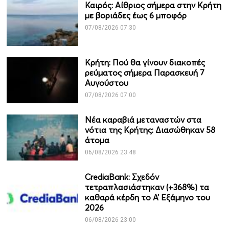
Καιρός: Αίθριος σήμερα στην Κρήτη
με βοριάδες έως 6 μποφόρ
07/08/2026 07:30
Κρήτη: Πού θα γίνουν διακοπές
ρεύματος σήμερα Παρασκευή 7
Αυγούστου
07/08/2026 07:00
Νέα καραβιά μεταναστών στα
νότια της Κρήτης: Διασώθηκαν 58
άτομα
06/08/2026 23:48
CrediaBank: Σχεδόν
τετραπλασιάστηκαν (+368%) τα
καθαρά κέρδη το Α’ Εξάμηνο του
2026
06/08/2026 23:00