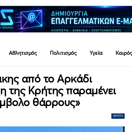
Αθλητισμός
Πολιτισμός
Υγεία
Καιρό
άκης από το Αρκάδι
η της Κρήτης παραμένει
ύμβολο θάρρους»
ΚΡΉΤΗ