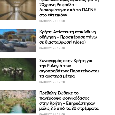
20χρονη Ραφαέλα –
Διακομίστηκε από το ΠΑΓΝΗ
στο «Αττικόν»
06/08/2026 18:00
Κρήτη: Απίστευτη επικίνδυνη
οδήγηση – Προσπέρασε πάνω
σε διασταύρωση! (video)
06/08/2026 17:40
Συναγερμός στην Κρήτη για
την Ευλογιά των
αιγοπροβάτων: Παρατείνονται
τα αυστηρά μέτρα
06/08/2026 17:20
Πρέβελη: Σώθηκε το
πανέμορφο φοινικόδασος
στην Κρήτη – Επηρεάστηκαν
μόλις 3,5 από τα 30 στρέμματα
06/08/2026 17:00