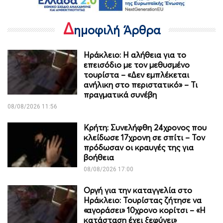
Δ
ημοφιλή Άρθρα
Ηράκλειο: Η αλήθεια για το
επεισόδιο με τον μεθυσμένο
τουρίστα – «Δεν εμπλέκεται
ανήλικη στο περιστατικό» – Τι
πραγματικά συνέβη
08/08/2026 11:56
Κρήτη: Συνελήφθη 24χρονος που
κλείδωσε 17χρονη σε σπίτι – Τον
πρόδωσαν οι κραυγές της για
βοήθεια
08/08/2026 17:00
Οργή για την καταγγελία στο
Ηράκλειο: Τουρίστας ζήτησε να
«αγοράσει» 10χρονο κορίτσι – «Η
κατάσταση έχει ξεφύγει»