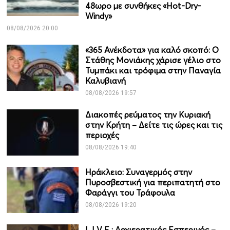
48ωρο με συνθήκες «Hot-Dry-
Windy»
08/08/2026 20:00
«365 Ανέκδοτα» για καλό σκοπό: Ο
Στάθης Μονιάκης χάρισε γέλιο στο
Τυμπάκι και τρόφιμα στην Παναγία
Καλυβιανή
08/08/2026 19:57
Διακοπές ρεύματος την Κυριακή
στην Κρήτη – Δείτε τις ώρες και τις
περιοχές
08/08/2026 19:40
Ηράκλειο: Συναγερμός στην
Πυροσβεστική για περιπατητή στο
Φαράγγι του Τράφουλα
08/08/2026 19:20
L I V Ε : Αρχιερατικός Εσπερινός –