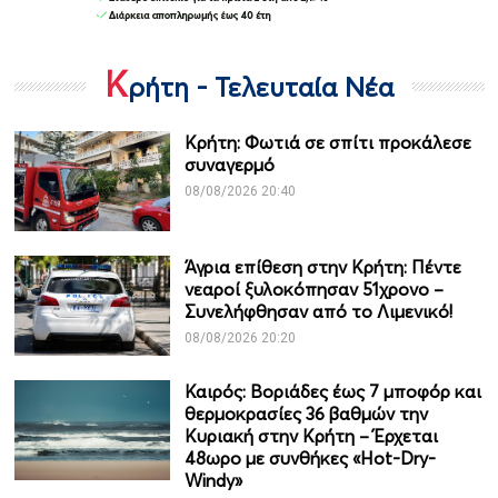
Κ
ρήτη - Τελευταία Νέα
Κρήτη: Φωτιά σε σπίτι προκάλεσε
συναγερμό
08/08/2026 20:40
Άγρια επίθεση στην Κρήτη: Πέντε
νεαροί ξυλοκόπησαν 51χρονο –
Συνελήφθησαν από το Λιμενικό!
08/08/2026 20:20
Καιρός: Βοριάδες έως 7 μποφόρ και
θερμοκρασίες 36 βαθμών την
Κυριακή στην Κρήτη – Έρχεται
48ωρο με συνθήκες «Hot-Dry-
Windy»