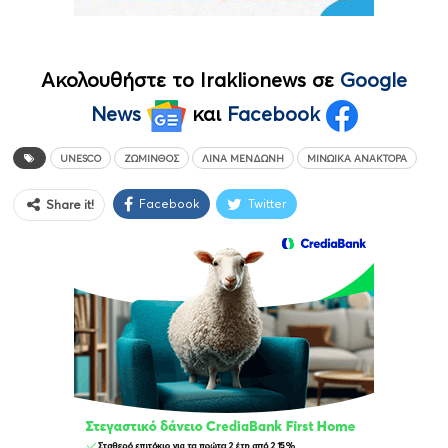
Ακολουθήστε το Iraklionews σε
Google
News
και
Facebook
UNESCO
ΖΏΜΙΝΘΟΣ
ΛΊΝΑ ΜΕΝΔΏΝΗ
ΜΙΝΩΙΚΆ ΑΝΆΚΤΟΡΑ
Facebook
Twitter
Share it!