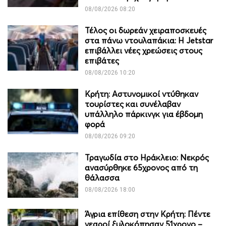
08/08/2026 08:20
Τέλος οι δωρεάν χειραποσκευές
στα πάνω ντουλαπάκια: Η Jetstar
επιβάλλει νέες χρεώσεις στους
επιβάτες
08/08/2026 10:20
Κρήτη: Αστυνομικοί ντύθηκαν
τουρίστες και συνέλαβαν
υπάλληλο πάρκινγκ για έβδομη
φορά
08/08/2026 09:20
Τραγωδία στο Ηράκλειο: Νεκρός
ανασύρθηκε 65χρονος από τη
θάλασσα
08/08/2026 18:00
Άγρια επίθεση στην Κρήτη: Πέντε
νεαροί ξυλοκόπησαν 51χρονο –