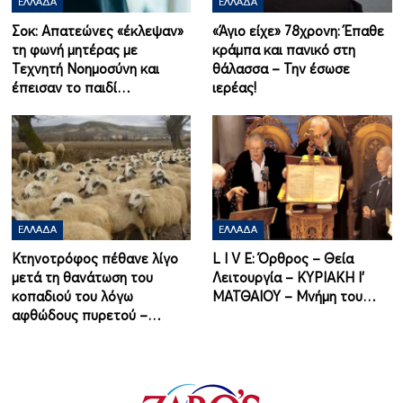
ΕΛΛΆΔΑ
ΕΛΛΆΔΑ
Σοκ: Απατεώνες «έκλεψαν»
«Άγιο είχε» 78χρονη: Έπαθε
τη φωνή μητέρας με
κράμπα και πανικό στη
Τεχνητή Νοημοσύνη και
θάλασσα – Την έσωσε
έπεισαν το παιδί…
ιερέας!
ΕΛΛΆΔΑ
ΕΛΛΆΔΑ
Κτηνοτρόφος πέθανε λίγο
L I V E: Όρθρος – Θεία
μετά τη θανάτωση του
Λειτουργία – ΚΥΡΙΑΚΗ Ι'
κοπαδιού του λόγω
ΜΑΤΘΑΙΟΥ – Μνήμη του…
αφθώδους πυρετού –…