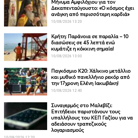
Μήνυμα Αμφιλόχιου για τον
Δεκαπενταύγουστο: «Ο κόσμος έχει
ανάγκη από περισσότερη καρδιά»
10/08/2026 13:20
Κρήτη: Παράνοια σε παραλία – 10
διασώσεις σε 45 λεπτά ενώ
κυμάτιζε η κόκκινη σημαία!
10/08/2026 13:00
Παγκόσμιο Κ20: Χάλκινο μετάλλιο
και μυθικό πανελλήνιο ρεκόρ από
την 17χρονη Ελένη Ιακωβάκη!
10/08/2026 12:40
Συναγερμός στο Μαλεβίζι:
Επιτήδειοι παριστάνουν τους
υπαλλήλους του ΚΕΠ Γαζίου για να
αδειάσουν τραπεζικούς
λογαριασμούς
10/08/2026 12:20