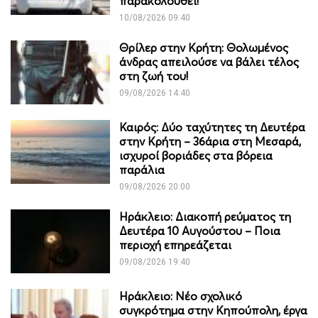
παρακολουθεί!
10/08/2026 09:40
Θρίλερ στην Κρήτη: Θολωμένος
άνδρας απειλούσε να βάλει τέλος
στη ζωή του!
09/08/2026 14:40
Καιρός: Δύο ταχύτητες τη Δευτέρα
στην Κρήτη – 36άρια στη Μεσαρά,
ισχυροί βοριάδες στα βόρεια
παράλια
09/08/2026 20:00
Ηράκλειο: Διακοπή ρεύματος τη
Δευτέρα 10 Αυγούστου – Ποια
περιοχή επηρεάζεται
09/08/2026 19:40
Ηράκλειο: Νέο σχολικό
συγκρότημα στην Κηπούπολη, έργα