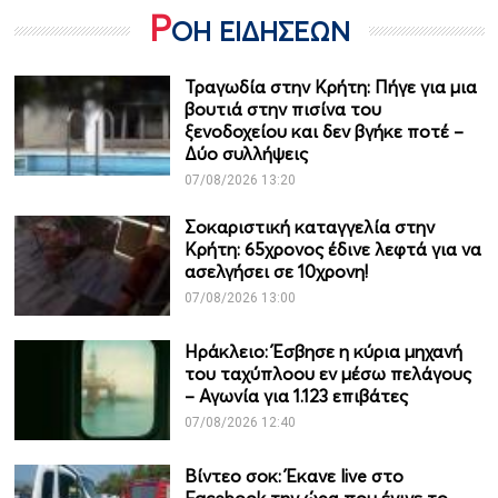
Ρ
ΟΗ ΕΙΔΗΣΕΩΝ
Τραγωδία στην Κρήτη: Πήγε για μια
βουτιά στην πισίνα του
ξενοδοχείου και δεν βγήκε ποτέ –
Δύο συλλήψεις
07/08/2026 13:20
Σοκαριστική καταγγελία στην
Κρήτη: 65χρονος έδινε λεφτά για να
ασελγήσει σε 10χρονη!
07/08/2026 13:00
Ηράκλειο: Έσβησε η κύρια μηχανή
του ταχύπλοου εν μέσω πελάγους
– Αγωνία για 1.123 επιβάτες
07/08/2026 12:40
Βίντεο σοκ: Έκανε live στο