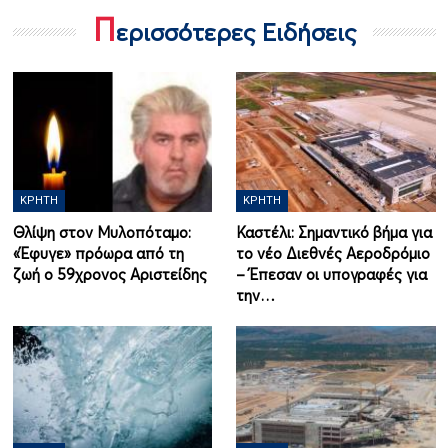
Π
ερισσότερες Ειδήσεις
ΚΡΉΤΗ
ΚΡΉΤΗ
Θλίψη στον Μυλοπόταμο:
Καστέλι: Σημαντικό βήμα για
«Έφυγε» πρόωρα από τη
το νέο Διεθνές Αεροδρόμιο
ζωή ο 59χρονος Αριστείδης
– Έπεσαν οι υπογραφές για
την…