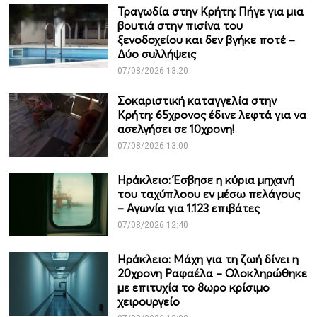
Τραγωδία στην Κρήτη: Πήγε για μια
βουτιά στην πισίνα του
ξενοδοχείου και δεν βγήκε ποτέ –
Δύο συλλήψεις
07/08/2026 13:20
Σοκαριστική καταγγελία στην
Κρήτη: 65χρονος έδινε λεφτά για να
ασελγήσει σε 10χρονη!
07/08/2026 13:00
Ηράκλειο: Έσβησε η κύρια μηχανή
του ταχύπλοου εν μέσω πελάγους
– Αγωνία για 1.123 επιβάτες
07/08/2026 12:40
Ηράκλειο: Μάχη για τη ζωή δίνει η
20χρονη Ραφαέλα – Ολοκληρώθηκε
με επιτυχία το 8ωρο κρίσιμο
χειρουργείο