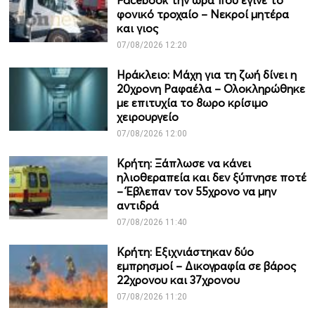
Facebook την ώρα που έγινε το
φονικό τροχαίο – Νεκροί μητέρα
και γιος
07/08/2026 12:20
Ηράκλειο: Μάχη για τη ζωή δίνει η
20χρονη Ραφαέλα – Ολοκληρώθηκε
με επιτυχία το 8ωρο κρίσιμο
χειρουργείο
07/08/2026 12:00
Κρήτη: Ξάπλωσε να κάνει
ηλιοθεραπεία και δεν ξύπνησε ποτέ
– Έβλεπαν τον 55χρονο να μην
αντιδρά
07/08/2026 11:40
Κρήτη: Εξιχνιάστηκαν δύο
εμπρησμοί – Δικογραφία σε βάρος
22χρονου και 37χρονου
07/08/2026 11:20