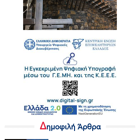
Δ
ημοφιλή Άρθρα