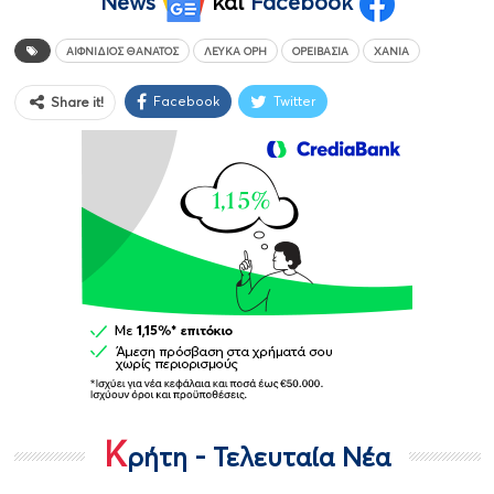
News
και
Facebook
ΑΙΦΝΊΔΙΟΣ ΘΆΝΑΤΟΣ
ΛΕΥΚΆ ΌΡΗ
ΟΡΕΙΒΑΣΊΑ
ΧΑΝΙΆ
Facebook
Twitter
Share it!
Κ
ρήτη - Τελευταία Νέα