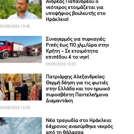
Ανδρέας Παπανδρέου ο
νεότερος ετοιμάζεται για
υποψήφιος βουλευτής στο
Ηράκλειο!
09/08/2026 13:40
Συναγερμός για πυρκαγιές:
Ριπές έως 110 χλμ./ώρα στην
Κρήτη – Σε ετοιμότητα
επιπέδου 4 το νησί
09/08/2026 13:20
Πατριάρχης Αλεξανδρείας:
Θερμή δέηση για τις φωτιές
στην Ελλάδα και τον ηρωικό
πυροσβέστη Παντελεήμονα
Διαμαντάκη
09/08/2026 13:20
Νέα τραγωδία στο Ηράκλειο:
64χρονος ανασύρθηκε νεκρός
από τη θάλασσα