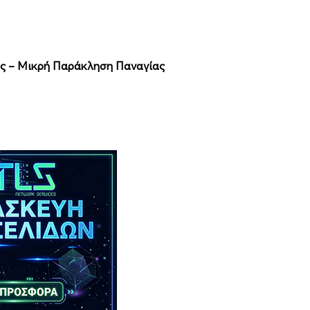
νός – Μικρή Παράκληση Παναγίας