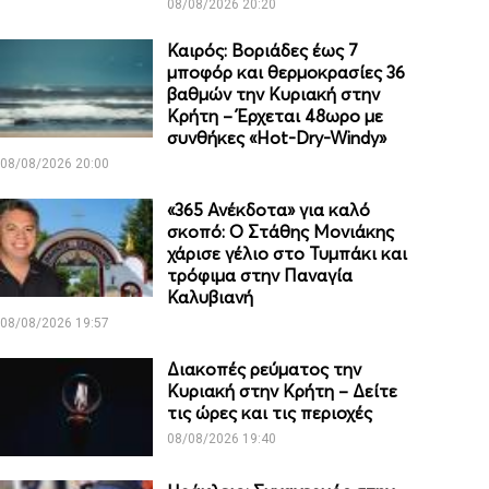
08/08/2026 20:20
Καιρός: Βοριάδες έως 7
μποφόρ και θερμοκρασίες 36
βαθμών την Κυριακή στην
Κρήτη – Έρχεται 48ωρο με
συνθήκες «Hot-Dry-Windy»
08/08/2026 20:00
«365 Ανέκδοτα» για καλό
σκοπό: Ο Στάθης Μονιάκης
χάρισε γέλιο στο Τυμπάκι και
τρόφιμα στην Παναγία
Καλυβιανή
08/08/2026 19:57
Διακοπές ρεύματος την
Κυριακή στην Κρήτη – Δείτε
τις ώρες και τις περιοχές
08/08/2026 19:40