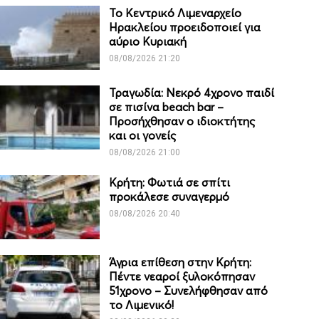
Το Κεντρικό Λιμεναρχείο
Ηρακλείου προειδοποιεί για
αύριο Κυριακή
08/08/2026 21:20
Τραγωδία: Νεκρό 4χρονο παιδί
σε πισίνα beach bar –
Προσήχθησαν ο ιδιοκτήτης
και οι γονείς
08/08/2026 21:00
Κρήτη: Φωτιά σε σπίτι
προκάλεσε συναγερμό
08/08/2026 20:40
Άγρια επίθεση στην Κρήτη:
Πέντε νεαροί ξυλοκόπησαν
51χρονο – Συνελήφθησαν από
το Λιμενικό!