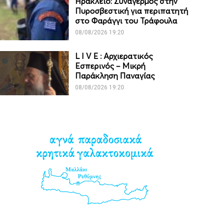
Ηράκλειο: Συναγερμός στην
Πυροσβεστική για περιπατητή
στο Φαράγγι του Τράφουλα
08/08/2026 19:20
L I V Ε : Αρχιερατικός
Εσπερινός – Μικρή
Παράκληση Παναγίας
08/08/2026 19:20