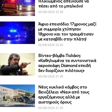
Ηλικιωμένος απειλούσε να
πέσει από το μπαλκόνι!
05/08/2026 22:30
Άγριο επεισόδιο: 17χρονος μαζί
με συμμορία χτύπησαν
18χρονο και τον τραυμάτισαν
με κατσαβίδι στην πλάτη!
05/08/2026 22:00
Βίντεο-βόμβα Πολάκη:
«Καθηλωμένα τα συντονιστικά
αεροσκάφη Diamond επειδή
δεν διορίζουν πιλότους»
05/08/2026 21:40
Νέος κυκλικό κόμβος στο
Βενιζέλειο: «Ναι» από τους
εργαζόμενους αλλά με
αυστηρούς όρους
05/08/2026 21:20