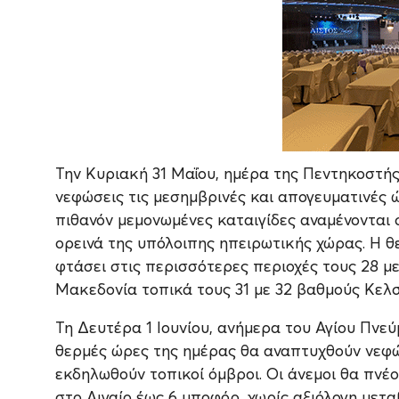
Την Κυριακή 31 Μαΐου, ημέρα της Πεντηκοστής, 
νεφώσεις τις μεσημβρινές και απογευματινές 
πιθανόν μεμονωμένες καταιγίδες αναμένονται 
ορεινά της υπόλοιπης ηπειρωτικής χώρας. Η θ
φτάσει στις περισσότερες περιοχές τους 28 μ
Μακεδονία τοπικά τους 31 με 32 βαθμούς Κελσ
Τη Δευτέρα 1 Ιουνίου, ανήμερα του Αγίου Πνεύμ
θερμές ώρες της ημέρας θα αναπτυχθούν νεφώ
εκδηλωθούν τοπικοί όμβροι. Οι άνεμοι θα πνέου
στο Αιγαίο έως 6 μποφόρ, χωρίς αξιόλογη μετ